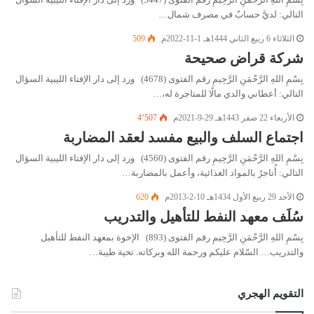
التالي: لديَّ حسابٌ في مصرف شمال…
الثلاثاء 6 ربيع الثاني 1444هـ 1-11-2022م
509
شركة قراض صحيحة
بِسْمِ اللهِ الرَّحْمَنِ الرَّحِيمِ رقم الفتوى (4678) ورد إلى دار الإفتاء الليبية السؤال
التالي: أعطاني والدي مالًا للمتاجرة له،…
الأربعاء 22 صفر 1443هـ 29-9-2021م
4٬507
اجتماع السلف والبيع مفسد لعقد المضاربة
بِسْمِ اللهِ الرَّحْمَنِ الرَّحِيمِ رقم الفتوى (4560) ورد إلى دار الإفتاء الليبية السؤال
التالي: أُتاجرُ بالمواد الغذائية، وأعمل بالمضاربة…
الأحد 29 ربيع الأول 1434هـ 10-2-2013م
620
سُلَف معهد النفط للتأهيل والتدريب
بِسْمِ اللهِ الرَّحْمَنِ الرَّحِيمِ رقم الفتوى (893) الإخوة بمعهد النفط للتأهيل
والتدريب… السّلام عليكم ورحمة الله وبركاته. تحية طيبة…
التقويم الهجري