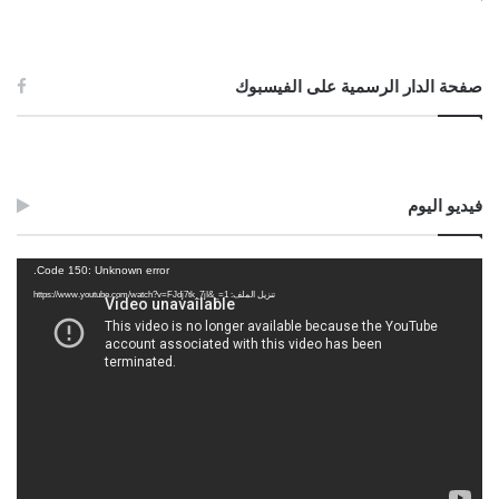
صفحة الدار الرسمية على الفيسبوك
فيديو اليوم
مشغل
Code 150: Unknown error.
الفيديو
تنزيل الملف: https://www.youtube.com/watch?v=FJdj7tk_7jI&_=1