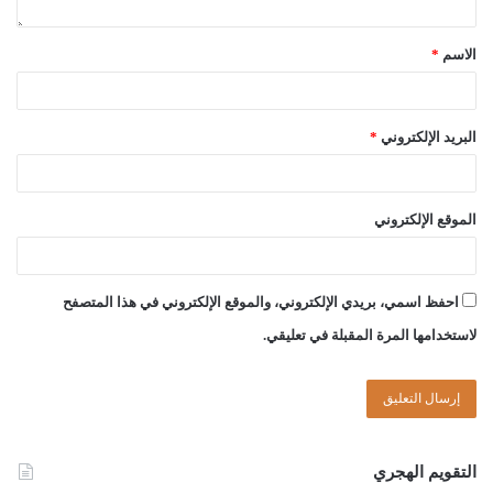
الْخَطَّابِ ‌بَنَى ‌رَحْبَةً فِي نَاحِيَةِ الْمَسْجِدِ، تُسَمَّى الْبُطَيْحَاءَ، وَقَالَ: مَنْ
كَانَ يُرِيدُ أَنْ يَلْغَطَ أَوْ يُنْشِدَ شِعْرًا، أَوْ يَرْفَعَ صَوْتَهُ، فلْيَخْرُجْ إِلَى هَذِهِ
الاسم
*
الرَّحْبَةِ” [الموطأ: 93]، وشدة الحرّ ليستْ عذرًا للصلاة خارجَ المسجد،
فعنْ خَبَّابٍ قَالَ: (شَكَوْنَا إِلَى رَسُولِ اللَّهِ صلى الله عليه وسلم الصَّلَاةَ
فِي الرَّمْضَاءِ فَلَمْ يُشْكِنَا. أي: لم يُزل شكوانا) [مسلم: 619]، وعَنْ أَنَسِ
البريد الإلكتروني
*
بْنِ مَالِكٍ قَالَ: (كُنَّا نُصَلِّي مَعَ النَّبِيِّ صلى الله عليه وسلم فَيَضَعُ أَحَدُنَا
طَرَفَ الثَّوْبِ مِنْ شِدَّةِ الْحَرِّ فِي مَكَانِ السُّجُودِ) [البخاري: 385].
الموقع الإلكتروني
وعليه؛ فإن صلاة المصلين خارجَ المسجدِ صحيحةٌ وإن كانت ناقصةَ
الأجر، والأولَى إقامة الجماعة في المسجد والسعيُ في تهويته، حتى لا
يعطلَ المسجدُ ولو في بعض الصلواتِ، والله أعلم.
احفظ اسمي، بريدي الإلكتروني، والموقع الإلكتروني في هذا المتصفح
لاستخدامها المرة المقبلة في تعليقي.
وصلى الله على سيدنا محمد وعلى آله وصحبه وسلم
التقويم الهجري