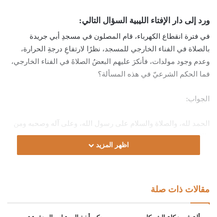
ورد إلى دار الإفتاء الليبية السؤال التالي:
في فترة انقطاع الكهرباء، قام المصلون في مسجدِ أبي جريدة
بالصلاة في الفناء الخارجي للمسجد، نظرًا لارتفاعِ درجةِ الحرارة،
وعدم وجود مولدات، فأنكرَ عليهم البعضُ الصلاةَ في الفناء الخارجي،
فما الحكم الشرعيّ في هذه المسألة؟
الجواب:
الحمد لله، والصلاة والسلام على رسول الله، وعلى آله وصحبه ومن
والاه.
اظهر المزيد
أما بعد:
فإن إقامة صلاة الجماعة في المساجد سنةٌ مؤكدةٌ، قال الدردير رحمه
مقالات ذات صلة
الله: “(الْجَمَاعَةُ) أَيْ فِعْلُ الصَّلَاةِ جَمَاعَةً أَيْ بِإِمَامٍ وَمَأْمُومٍ (بِفَرْضٍ) وَلَوْ
فَائِتَةً (غَيْرَ جُمُعَةٍ) (سُنَّةٌ) مُؤَكَّدَةٌ”، قال الدسوقي رحمه الله محشيًا: