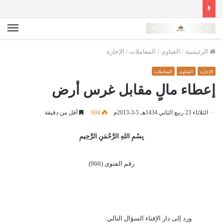
الق
الرئيسية
/
الفتاوى
/
المعاملات
/
الإجارة
الإجارة
الفتاوى
المعاملات
إعطاء مالٍ مقابل غرس أرض
الثلاثاء 23 ربيع الثاني 1434هـ 5-3-2013م
604
أقل من دقيقة
بِسْمِ اللهِ الرَّحْمَنِ الرَّحِيمِ
رقم الفتوى (966)
ورد إلى دار الإفتاء السؤال التالي: