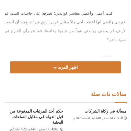
كنت أعمل، وأعطي معاشي لوالدتي؛ لصرفه على حاجيات البيت، ثم
أخبرتني والدتي أنها أعطت أخي مالاً مقابل غرس أرض ميراث، ومنذ أن أنتجت
الأرض، لم يعطنى ووالدتي شيئاً من نتاجها وعائدها، فما هو رأي الشرع في
تصرف أخي؟
الجواب:
اظهر المزيد
الحمد لله
،
والصلاة والسلام على رسول الله، وعلى آله وصحبه ومن
والاه.
مقالات ذات صلة
أما بعد:
مسألة في زكاة الشركات
حكم أخذ المرتبات المدفوعة من
فإن كانت النية عند إعطاء المال متجهة إلى المزارعة والمشاركة في
قبل الدولة في مقابل الساعات
الثلاثاء 14 صفر 1448هـ 28-7-2026م
الإنتاج مقابل جزء من الزرع، فسنة المزارعة الاعتدال والتساوي بين ما يخرجه
البحثية
الثلاثاء 14 صفر 1448هـ 28-7-2026م
كل واحد من المتزارعين مع ما يحصل عليه من الربح، فتجعل للأرض قيمة مائة