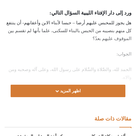
ورد إلى دار الإفتاء الليبية السؤال التالي:
هل يجوز للمحبس عليهم أرضا – حبسا لأبناء الابن وأعقابهم- أن ينتفع
كل منهم بنصيبه من الحبس بالبناء للسكنى، علما بأنها لم تقسم بين
الموقوف عليهم بعدُ؟
الجواب:
الحمد لله، والصَّلاة والسَّلام على رسول الله، وعلى آله وصحبه ومن
والاه.
اظهر المزيد
أما بعد:
فإن من وقف عليه شيءٌ بلا قيد في الانتفاع ملك منفعته، وله حق
الانتفاع به بما لا يذهب عينه، بأي وجه من وجوه الانتفاع المباحة،
مقالات ذات صلة
بغرس أو بناء، قال صاحب تهذيب الفروق: “وَبِالْجُمْلَةِ فَقَوْلُ الْوَاقِف
إمَّا أَنْ يَكُونَ نَصًّا فِي تَمْلِيكِ الْمَنْفَعَةِ بِنَفْسِهِ كَقَوْلِهِ يُنْتَفَعُ بِالْعَيْنِ