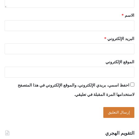
عدد الموقوف عليهم، وإلا فتعاد القسمة، قال الأجهوري: “قَسْمُ
الشَّيْءِ الْمُحْبَسِ إنْ كَانَ عَلَى وَجْهِ أَنَّ كُلَّ وَاحِدٍ يَمْلِكُ مَا خَرَجَ لَهُ
الاسم
*
بِالْقَسْمِ أَوْ يَبْقَى عَلَى مَا هُوَ عَلَيْهِ وَلَوْ تَغَيَّرَ حَالُ الْحَبْسِ بِنَقْصٍ أَوْ زِيَادَةٍ
امْتَنَعَ، وَإِنْ كَانَ عَلَى أَنَّهُ يَبْقَى عَلَى حَالِهِ مَا دَامَ لَمْ يَتَغَيَّرْ حَالُ الْحَبْسِ
فَإِنْ تَغَيَّرَ جَرَى فِيهِ التَّغْيِيرُ فَاسْتَظْهَرَ بَعْضُ الْمُتَأَخِّرِينَ الْجَوَازَ اهـ. وَقَالَ
البريد الإلكتروني
*
فِي جَوَابٍ آخَرَ لَا يَجُوزُ قَسْمُ الْحَبْسِ، وَلَا بَعْضِهِ عَلَى أَنَّ كُلَّ وَاحِدٍ يَخْتَصُّ
بِمَا صَارَ لَهُ وَيَفْعَلُ فِيهِ مَا شَاءَ كَمَا يَفْعَلُ الْمَالِكُ فِيمَا يَمْلِكُهُ، وَأَمَّا
قَسْمُهُ مُهَايَأَةً عَلَى أَنَّهُ يَأْخُذُ بَعْضُ الْمُحْبَسِ عَلَيْهِ مَوْضِعًا وَالْآخَرُ مَوْضِعًا
الموقع الإلكتروني
لِيَنْتَفِعَ كُلُّ وَاحِدٍ بِمَا أَخَذَ فَإِنَّهُ يَجُوزُ بِالتَّرَاضِي عَلَى أَحَدِ الْأَقْوَالِ، وَهُوَ
الظَّاهِرُ، وَإِذَا وَقَعَ الْقَسْمُ عَلَى الْوَجْهِ الْمَمْنُوعِ فَإِنَّهُ يُرَدُّ انْتَهَى” [فتح
العلي المالك:2/254]، والله أعلم.
احفظ اسمي، بريدي الإلكتروني، والموقع الإلكتروني في هذا المتصفح
لاستخدامها المرة المقبلة في تعليقي.
وصلَّى الله على سيّدنا محمَّد وعلى آله وصحبه وسلَّم
التقويم الهجري