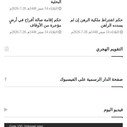
البحثية
رحمهما الله: “(وعدم كفاية بقليل أو إنفاق أو صنعة)، يعني: أنه يشترط في كل
الثلاثاء 14 صفر 1448هـ 28-7-2026م
واحد من الفقراء والمساكين أن يكون عادمًا للكفاية؛ إما بأن لا يكون له شيء
حكم اشتراط ملكية الرهن إن لم
حكم إقامة صالة أفراح في أرضٍ
أصلا، ولا له من ينفق عليه، ولا له صنعة، أو يكون له شيء قليل لا يكفيه، أوْ له مَن
يسدده الراهن
مؤجرة من الأوقاف
ينفق عليه نفقةً لا تكفيه، أوْ له صنعة لا كفاية له فيما يحصل منها” [مواهب
الثلاثاء 14 صفر 1448هـ 28-7-2026م
الثلاثاء 14 صفر 1448هـ 28-7-2026م
الجليل:
342/2
].
عليه؛ فيجوز صرف الزكاة لمن ذكروا في السؤال، إن كان هذا واقعهم،
التقويم الهجري
وكانوا من أهل الزكاة، وينطبق عليهم وصف الفقر؛ لأن سبب تعديهم على أملاك
الدولة وأملاك الآخرين، ربما كان بسبب فقرهم وحاجتهم، فيجب أن يعانوا على
التخلص من هذه المخالفات، بتوفير سكن لهم، وسد حاجاتهم، ويكون ذلك في
صفحة الدار الرسمية على الفيسبوك
الأساسيات، لا الكماليات؛ لأن الزكاة لا تصرف في الكماليات، والله أعلم.
وصلى الله على سيدنا محمد وعلى آله وصحبه وسلم
فيديو اليوم
الصادق بن عبد الرحمن الغرياني
مشغل
Code 150: Unknown error.