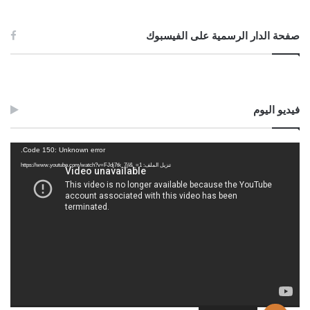
صفحة الدار الرسمية على الفيسبوك
فيديو اليوم
مشغل
Code 150: Unknown error.
الفيديو
تنزيل الملف: https://www.youtube.com/watch?v=FJdj7tk_7jI&_=1