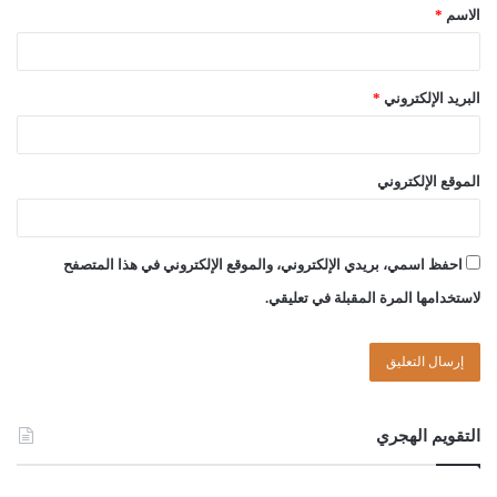
الاسم
*
البريد الإلكتروني
*
الصادق بن عبد الرحمن الغرياني
مفتي عام ليبيا
الموقع الإلكتروني
24//جمادى الآخرة//1440هـ
19//02//2019م
احفظ اسمي، بريدي الإلكتروني، والموقع الإلكتروني في هذا المتصفح
لاستخدامها المرة المقبلة في تعليقي.
Post Views:
1٬305
الوسوم
إقامة
الكفر
المسلم
بلاد
مصلحة
التقويم الهجري