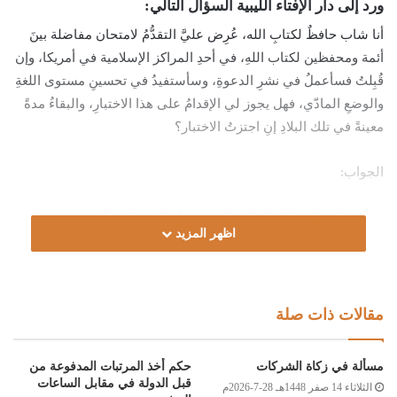
ورد إلى دار الإفتاء الليبية السؤال التالي:
أنا شاب حافظٌ لكتابِ الله، عُرِض عليَّ التقدُّمُ لامتحان مفاضلة بينَ
أئمة ومحفظين لكتاب اللهِ، في أحدِ المراكز الإسلامية في أمريكا، وإن
قُبِلتُ فسأعملُ في نشرِ الدعوةِ، وسأستفيدُ في تحسينِ مستوى اللغةِ
والوضعِ المادّي، فهل يجوز لي الإقدامُ على هذا الاختبارِ، والبقاءُ مدةً
معينةً في تلك البلادِ إنِ اجتزتُ الاختبار؟
الجواب:
الحمد لله، والصلاة والسلام على رسول الله، وعلى آله وصحبه ومن
اظهر المزيد
والاه.
أما بعد:
مقالات ذات صلة
فإنّ الأصلَ عدمُ جواز إقامة المسلم في بلاد الكفر؛ لنهي النبيّ صلى
الله عليه وسلم عن ذلك في قوله: (أَنَا بَرِيءٌ مِنْ كُلِّ مُسْلِمٍ يُقِيمُ بَيْنَ
مسألة في زكاة الشركات
حكم أخذ المرتبات المدفوعة من
أَظْهُرِ الْمُشْرِكِينَ) [أبوداود:2645]، لكن إنْ كان السفرُ لطاعةٍ فإنه
قبل الدولة في مقابل الساعات
الثلاثاء 14 صفر 1448هـ 28-7-2026م