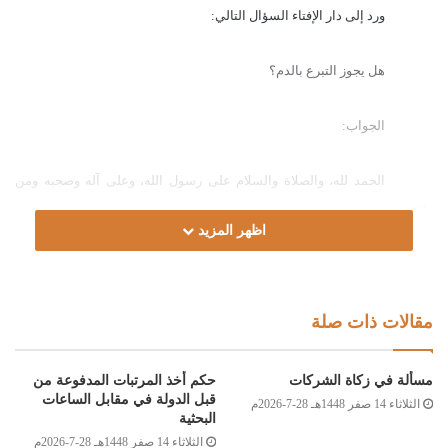
ورد إلى دار الإفتاء السؤال التالي:
هل يجوز التبرع بالدم؟
الجواب:
الحمد لله، والصلاة والسلام على رسول الله، وعلى آله وصحبه ومن
والاه.
اظهر المزيد
أما بعد:
مقالات ذات صلة
فإن من أفضل ما يعين به المسلم أخاه عند الحاجة التبرع بالدم لإجراء
جراحة أو لإسعاف مريض وتعويضه عما فقد أو نزف؛ لأنه سبب في إحياء النفس،
مسألة في زكاة الشركات
حكم أخذ المرتبات المدفوعة من
وقد ذكر الله تعالى: “أنه من قتل نفسًا بغير نفس أو فساد في الأرض فكأنما قتل
قبل الدولة في مقابل الساعات
الثلاثاء 14 صفر 1448هـ 28-7-2026م
الناس جميعًا ومن أحياها فكأنما أحيا الناس جميعًا”، ويكون التبرع بالدم مؤكد
البحثية
الطلب أحيانا إن حصل اليقين أنه الطريق الوحيد لإنقاذ المتبرع أخاه المسلم،
الثلاثاء 14 صفر 1448هـ 28-7-2026م