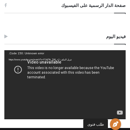
صفحة الدار الرسمية على الفيسبوك
Post Views:
872
الوسوم
التكليف
الشديد
الطلاق
العقل
الغضب
غضبان
مناط
فيديو اليوم
مشغل
Code 150: Unknown error.
الفيديو
تنزيل الملف: https://www.youtube.com/watch?v=FJdj7tk_7jI&_=1
طلب فتوى