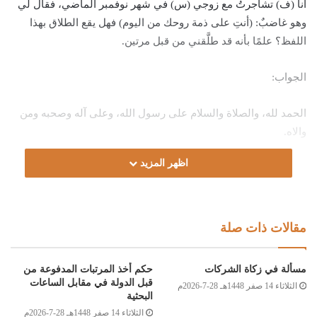
أنا (ف) تشاجرتُ مع زوجي (س) في شهر نوفمبر الماضي، فقال لي
وهو غاضبٌ: (أنتِ على ذمة روحك من اليوم) فهل يقع الطلاق بهذا
اللفظ؟ علمًا بأنه قد طلَّقني من قبل مرتين.
الجواب:
الحمد لله، والصلاة والسلام على رسول الله، وعلى آله وصحبه ومن
والاه.
اظهر المزيد
أما بعد:
فإنه بعد التواصل مع الزوج وسؤاله عما إذا كان وقت الطلاق مدركا
لما يقول أو غير مدرك؛ فأجاب بأنه لم يكن حين التلفظ بالطلاق مدرِكًا
مقالات ذات صلة
لما يقول؛ لشدة غضبه؛ فالطلاق بذلك غير لازم له؛ لأن العقلُ هو
مناطُ التكليفِ والمؤاخذةِ بالأقوالِ والأفعال، فإن كان المطلِّقُ يعِي ما
مسألة في زكاة الشركات
حكم أخذ المرتبات المدفوعة من
يقول، ويقصدُ ما يتكلمُ به؛ فالطلاق واقعٌ، وأما إن كان المطلقُ شديدَ
قبل الدولة في مقابل الساعات
الثلاثاء 14 صفر 1448هـ 28-7-2026م
الغضب وقتَ الطلاق، إلى درجةٍ لا يعِي فيها ما يقولُ، ولا يشعرُ بما
البحثية
الثلاثاء 14 صفر 1448هـ 28-7-2026م
يصدرُ منه؛ فالطلاقُ لا يقعُ؛ لأنه صارَ في حكم المجنونِ فاقدِ العقل؛