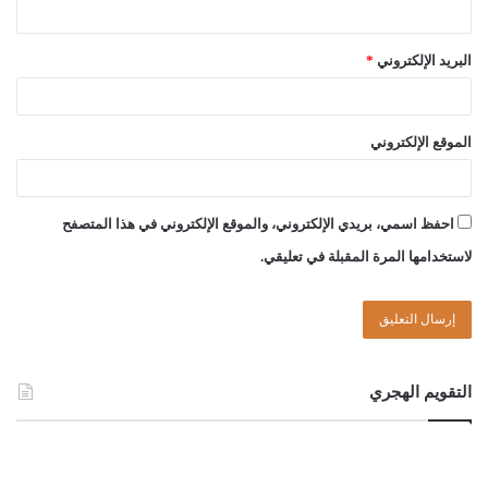
البريد الإلكتروني
*
لجنة الفتوى بدار الإفتاء
:
الموقع الإلكتروني
عبد العالي بن امحمد الجمل
أحمد بن ميلاد قدور
احفظ اسمي، بريدي الإلكتروني، والموقع الإلكتروني في هذا المتصفح
لاستخدامها المرة المقبلة في تعليقي.
الصادق بن عبد الرحمن الغرياني
مفتي عام ليبيا
التقويم الهجري
13//جمادى الآخرة//1445ه
ـ
26//12//2023م