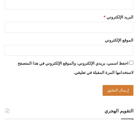
02//صفر//1446هـ
البريد الإلكتروني
*
06//08//2024م
الموقع الإلكتروني
Post Views:
2٬131
الوسوم
الجوال
الطلاق
النقال
الهاتف
حكم
احفظ اسمي، بريدي الإلكتروني، والموقع الإلكتروني في هذا المتصفح
لاستخدامها المرة المقبلة في تعليقي.
التقويم الهجري