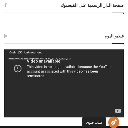
صفحة الدار الرسمية على الفيسبوك
فيديو اليوم
مشغل
Code 150: Unknown error.
الفيديو
تنزيل الملف: https://www.youtube.com/watch?v=FJdj7tk_7jI&_=1
طلب فتوى