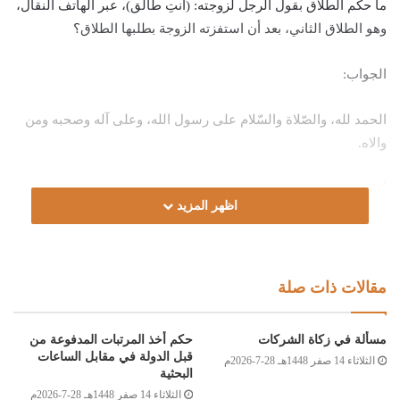
ما حكم الطلاق بقول الرجل لزوجته: (أنتِ طالق)، عبر الهاتف النقال،
وهو الطلاق الثاني، بعد أن استفزته الزوجة بطلبها الطلاق؟
الجواب:
الحمد لله، والصّلاة والسّلام على رسول الله، وعلى آله وصحبه ومن
والاه.
أمّا بعد:
اظهر المزيد
فإن الطلاقَ يقع بمجرد نطقِ الزوجِ، إذا كان على وعيه، مدركا لما
يقول حين التّلفّظ بالطّلاق، سواء كان باستعمال الهاتفِ أو بدونه،
سمعته الزوجة منه أو لم تسمع، كان الزوج مريدًا للطّلاقِ، أو لا، قال
مقالات ذات صلة
النّفراوي رحمه الله: “(وَمَنْ قَالَ) مِنَ الْمُسْلِمِينَ الْمُكَلَّفِينَ (لِزَوْجَتِهِ)
وَلَوْ غَيْرَ مَدْخُولٍ بِهَا (أَنْتِ طَالِقٌ) أَوْ طَلَّقْتُكِ… (فَهِيَ وَاحِدَةٌ حَتَّى يَنْوِيَ
مسألة في زكاة الشركات
حكم أخذ المرتبات المدفوعة من
أَكْثَرَ مِنْ ذَلِكَ) فَيَلْزَمُ وَلَوْ لَمْ يَنْوِ حَلَّ الْعِصْمَةِ بِهَذَا اللَّفْظِ؛ لِأَنَّهُ صَرِيحٌ
قبل الدولة في مقابل الساعات
الثلاثاء 14 صفر 1448هـ 28-7-2026م
يَلْزَمُ بِهِ الطَّلَاقُ وَلَوْ هَزْلًا” [الفواكه الدّواني: 2/34]، والله أعلم.
البحثية
الثلاثاء 14 صفر 1448هـ 28-7-2026م