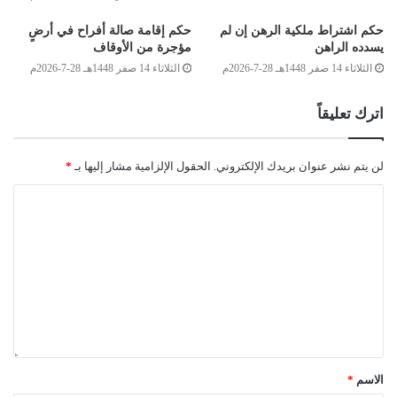
وَصَلّى الله على سَيّدِنَا محمّد وعلى آلِهِ وصَحْبِهِ وَسَلّم
حكم اشتراط ملكية الرهن إن لم
حكم إقامة صالة أفراح في أرضٍ
يسدده الراهن
مؤجرة من الأوقاف
الثلاثاء 14 صفر 1448هـ 28-7-2026م
الثلاثاء 14 صفر 1448هـ 28-7-2026م
اترك تعليقاً
لجنة الفتوى بدار الإفتاء:
لن يتم نشر عنوان بريدك الإلكتروني.
الحقول الإلزامية مشار إليها بـ
*
أحمد ميلاد قدور
حسن سالم الشّريف
الصّادق بن عبد الرحمن الغرياني
مفتي عام ليبيا
الاسم
*