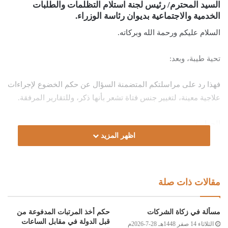
السيد المحترم/ رئيس لجنة استلام التظلمات والطلبات
الخدمية والاجتماعية بديوان رئاسة الوزراء.
السلام عليكم ورحمة الله وبركاته.
تحية طيبة، وبعد:
فهذا رد على مراسلتكم المتضمنة السؤال عن حكم الخضوع لإجراءات
علاجية معينة، لتغيير جنس فتاة تشعر بأنها ذكر، وللتقارير المرفقة.
الجواب:
اظهر المزيد
الحمد لله، والصلاة والسلام على رسول الله، وعلى آله وصحبه ومن
والاه.
مقالات ذات صلة
أما بعد:
مسألة في زكاة الشركات
حكم أخذ المرتبات المدفوعة من
فالأصلُ تحريمُ كلّ ما فيه تغييرٌ لخلقِ الله تعالى؛ لأنّه من عملِ
قبل الدولة في مقابل الساعات
الثلاثاء 14 صفر 1448هـ 28-7-2026م