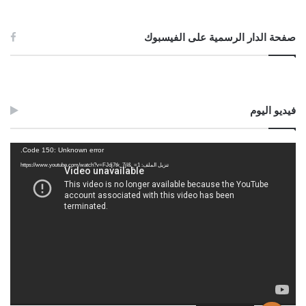
صفحة الدار الرسمية على الفيسبوك
لجنة الفتوى بدار الإفتاء
:
عبد العالي بن امحمد الجمل
حسن بن سالم الشريف
فيديو اليوم
مشغل
Code 150: Unknown error.
الفيديو
تنزيل الملف: https://www.youtube.com/watch?v=FJdj7tk_7jI&_=1
الصادق بن عبد الرحمن الغرياني
مفتي عام ليبيا
07//جمادى الأولى//1445ه
ـ
21//11//2023م.
Post Views:
1٬130