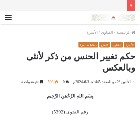
الق
الرئيسية
/
الفتاوى
/
الأسرة
الأسرة
الفتاوى
النكاح
قضايا معاصرة
حكم تغيير الحنس من ذكر لأنثى
وبالعكس
الأثنين 26 ذو القعدة 1445هـ 3-6-2024م
0
598
دقيقة واحدة
بِسْمِ اللهِ الرَّحْمَنِ الرَّحِيمِ
رقم الفتوى (5392)