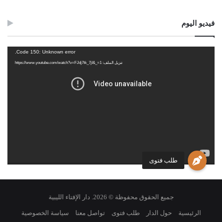
فيديو اليوم
مشغل
Code 150: Unknown error.
Post Views:
2٬152
الفيديو
تنزيل الملف: https://www.youtube.com/watch?v=FJdj7tk_7jI&_=1
الوسوم
الإنفاق
الزوجة
الطلاق
طلب
للضرر
مضارة
طلب فتوى
جميع الحقوق محفوظة © 2026. دار الإفتاء الليبية
الرئيسية
حول الدار
طلب فتوى
تواصل معنا
سياسة الخصوصية