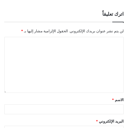
اترك تعليقاً
لجنة الفتوى بدار الإفتاء:
لن يتم نشر عنوان بريدك الإلكتروني.
الحقول الإلزامية مشار إليها بـ
*
عبد العالي امحمد الجمل
حسن سالم الشريف
الصادق بن عبد الرحمن الغرياني
مفتي عام ليبيا
الاسم
*
18//صفر//1443هـ
البريد الإلكتروني
*
27//09//2021م