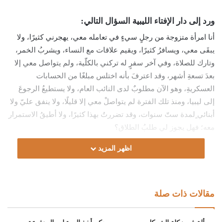
ورد إلى دار الإفتاء الليبية السؤال التالي:
أنا امرأة متزوجة من رجلٍ سيءٍ في تعامله معي، يهجرني كثيرًا، ولا
يبقَى معي، ويسافرُ كثيرًا، ويقيم علاقات مع النساء، ويشربُ الخمر،
وتارك للصلاة، وفي آخر سفرٍ له تركني بالكلّية، ولم يتواصل معي إلا
بعدَ تسعةِ أشهر، وقد اعترفَ بأنه اختلس مبلغًا من الحسابات
العسكريةِ، وهو الآن مطلوبٌ لدى النائب العام، ولا يستطيعُ الرجوعَ
إلى ليبيا، ومنذ تلك الفترة لم يتواصلْ معي إلا قليلًا، ولا ينفق عليّ ولا
أبنائي ٍلمدة ستّ سنوات، وقد تضررتُ بهذا كثيرًا، ولا أطيقُ الاستمرار
معه؛ فهل يجوز لي طلبُ الطلاق؟
اظهر المزيد
الجواب:
الحمد لله، والصَّلاة والسَّلام على رسول الله، وعلى آله وصحبه ومن
والاه.
مقالات ذات صلة
أما بعد: