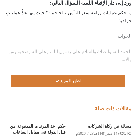
ورد إلى دار الإفتاء الليبية السؤال التالي:
ما حكم عمليات زراعة شعر الرأس والحاجبين؟ حيث إنها تعدُّ عملياتٍ
جراحية.
الجواب:
الحمد لله، والصلاة والسلام على رسول الله، وعلى آله وصحبه ومن
والاه.
أما بعد:
اظهر المزيد
فإنّ العملياتِ الجراحيةَ إذا كان فيها تغيير لخلقة الإنسان السوية،
لأجلِ زيادةِ التجمل والحسن؛ فهي ممنوعةٌ شرعًا، أما إذا لم يكن فيها
تغييرٌ لخلقِ الله، وإنما هي للتداوِي، وإعادةِ شكلِ أعضاءِ الجسمِ إلى
مقالات ذات صلة
الحالة التي خُلقت عليها، وإزالةِ العيوبِ الخِلْقيةِ أو الطارئةِ؛ فهي
جائزة.
مسألة في زكاة الشركات
حكم أخذ المرتبات المدفوعة من
قبل الدولة في مقابل الساعات
الثلاثاء 14 صفر 1448هـ 28-7-2026م