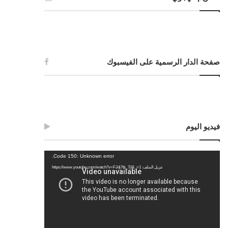
صفحة الدار الرسمية على الفيسبوك
فيديو اليوم
مشغل
Code 150: Unknown error.
الفيديو
تنزيل الملف: https://www.youtube.com/watch?v=FJdj7tk_7jI&_=1