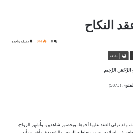
قد النكاح
0
844
دقيقة واحدة
طباعة
 الرَّحْمَنِ الرَّحِيمِ
وى (5873)
، وقد تولى العقد عليها أخوها، وبحضور شاهدين، وأُشهِر الزواج،
 تطعن في إسلامه، بسبب تعاطيه للسحر والشعوذة، وأخبرت أنه