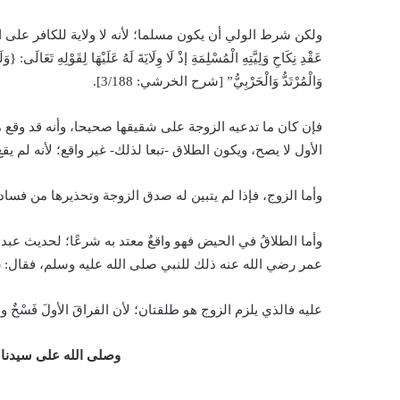
ولكن شرط الولي أن يكون مسلما؛ لأنه لا ولاية للكافر على المسلمة،
عَقْدِ نِكَاحِ وَلِيَّتِهِ الْمُسْلِمَةِ إذْ لَا وِلَايَةَ لَهُ عَلَيْهَا لِقَوْلِهِ تَعَالَى:
وَالْمُرْتَدُّ وَالْحَرْبِيُّ” [شرح الخرشي: 3/188].
فإن كان ما تدعيه الزوجة على شقيقها صحيحا، وأنه قد وقع من
الأول لا يصح، ويكون الطلاق -تبعا لذلك- غير واقع؛ لأنه لم ي
وأما الزوج، فإذا لم يتبين له صدق الزوجة وتحذيرها من فساد
وأما الطلاقُ في الحيض فهو واقعٌ معتد به شرعًا؛ لحديث عب
عمر رضي الله عنه ذلك للنبي صلى الله عليه وسلم، فقال: (لِيُرْجِعْه
عليه فالذي يلزم الزوج هو طلقتان؛ لأن الفراقَ الأولَ فَسْخٌ و
وصلى الله على سيدنا