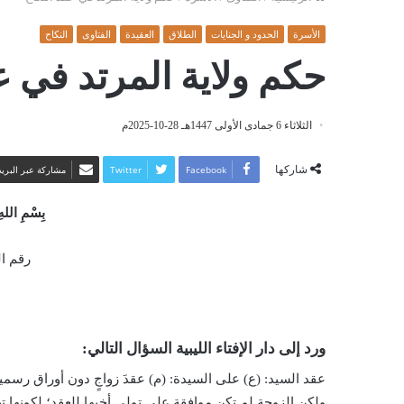
الأسرة
الحدود و الجنايات
الطلاق
العقيدة
الفتاوى
النكاح
حكم ولاية المرتد في ع
الثلاثاء 6 جمادى الأولى 1447هـ 28-10-2025م
شاركها
Facebook
Twitter
مشاركة عبر البريد
بِسْمِ اللهِ
رقم الفت
ورد إلى دار الإفتاء الليبية السؤال التالي:
عقد السيد: (ع) على السيدة: (م) عقدَ زواجٍ دون أوراق رسمية
ولكن الزوجة لم تكن موافقة على تولي أخيها للعقد؛ لكونها