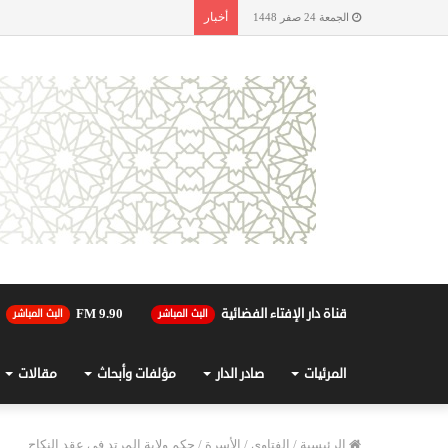
أخبار
الجمعة 24 صفر 1448
قناة دار الإفتاء الفضائية
90.FM 9
البث المباشر
البث المباشر
المرئيات
صادر الدار
مؤلفات وأبحاث
مقالات
الرئيسية
/
الفتاوى
/
الأسرة
/
حكم ولاية المرتد في عقد النكاح