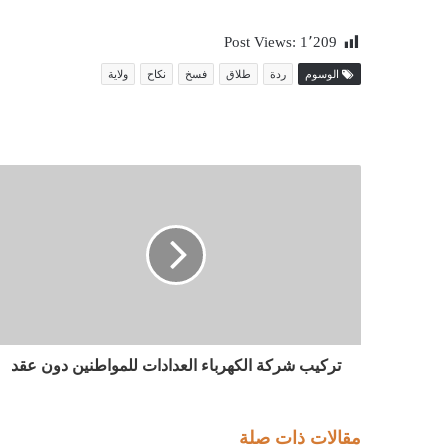
Post Views:
1٬209
الوسوم
ردة
طلاق
فسخ
نكاح
ولاية
تركيب شركة الكهرباء العدادات للمواطنين دون عقد
مقالات ذات صلة