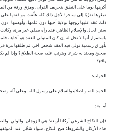
أكرهها يوما على النطق بتحريف القرآن، ومزق ورقة من المص
صِغَرِها تقرّبًا إلى ساحر؛ لأجل ذلك كله علّقت موافقتها على
ذلك عقد عليها زوجها بولاية أخيها دون علمها، وأوهمها -دون 
ستر الحال والإسلام الظاهر، فقد رآه يصلي غير مرة، وكانت الزو
باستمرار أنها لا تحل له إن كان المتولي للعقد هو أخاها، ف
بأوراق رسمية تولى فيه العقد شخص آخر، ثم طلقها مرة في 
صحيح ومعتد به شرعا ويترتب عليه صحة الطلاق؟ وإذا لم ي
واقع؟
الجواب:
الحمد لله، والصلاة والسلام على رسول الله، وعلى آله وصحب
أما بعد:
فإن للنكاح الشرعي أركانا أربعة؛ هي الزوجان، والولي، وال
هذه الأركان والشروط؛ صح النكاح، سواء سُجّل عند الموثقي