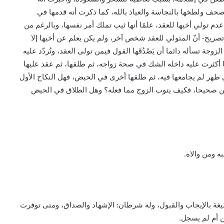
حف ولطخها بالنجاسة والعياذ بالله، كما ذكرت أنه قدمها في
 عدم تولي أخيها للعقد، علمًا أنها ثيب تملك أمر نفسها، وبالرغم من
تصريح- أنّ المتولي للعقد شخص آخر، ولم يكن يعلم عن أخيها إلا
جة تسأله دائما أن يَصْدُقَها القول فيمن تولى العقد، وتُردّد عليه
لما أكثرت عليه داخله الشك في صحة زواجه، ثم طلقها، ثم عقد عليها
طهر لم يجامعها فيه، ثم طلقها أخرى في الحيض، فهل النكاح الأول
كن صحيحا، فكيف يتوب الزوج مما فعله؟ وهل الطلاق في الحيض
ه ومن والاه.
صيغة بالإيجاب والقبول، وله شرطان: الإشهاد والصداق، ومتى توفرت
ن أم لم يسجل.