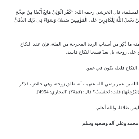
 قال الخرشي رحمه الله: “كُفْر الْوَلِيِّ مَانِعٌ أَيْضًا مِنْ صِحَّةِ
 {وَلَنْ يَجْعَلَ اللَّهُ لِلْكَافِرِينَ عَلَى الْمُؤْمِنِينَ سَبِيلا} وَسَوَاءٌ فِي ذَلِكَ الذِّمِّيُّ
ه ما ذُكِر من أسباب الردة المخرجة من الملة، فإن عقد النكاح
قع على زوجة، بل يعدّ فسخا لنكاح فاسد.
 النكاح فلعله يكون في عفو.
د الله بن عمر رضي الله عنهما، أنه طلق زوجته وهي حائض، فذكر
َا) قلت: تُحتَسَبُ؟ قال: (فَمَهْ؟) [البخاري: 4954].
ليس طلاقا، والله أعلم.
 محمد وعلى آله وصحبه وسلم