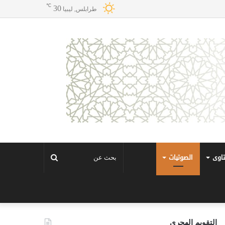
℃
30
طرابلس, ليبيا
تاوى
الصوتيات
بحث
عن
التقويم الهجري