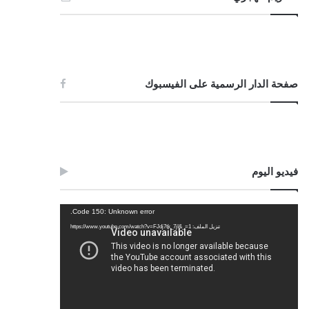
صفحة الدار الرسمية على الفيسبوك
فيديو اليوم
مشغل
Code 150: Unknown error.
الفيديو
تنزيل الملف: https://www.youtube.com/watch?v=FJdj7tk_7jI&_=1