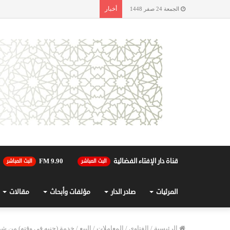
أخبار
الجمعة 24 صفر 1448
قناة دار الإفتاء الفضائية
90.FM 9
البث المباشر
البث المباشر
المرئيات
صادر الدار
مؤلفات وأبحاث
مقالات
الرئيسية
/
الفتاوى
/
المعاملات
/
البيع
/
خدمة (جنيه في وقته) من شر