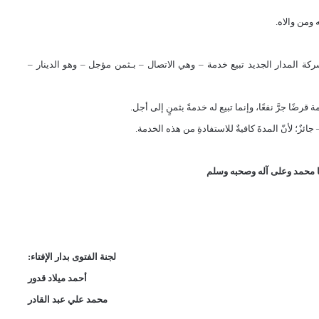
ومن والاه.
كة المدار الجديد تبيع خدمة – وهي الاتصال – بـثمن مؤجل – وهو الدينار –
رضًا جرَّ نفعًا، وإنما تبيع له خدمةً بثمنٍ إلى أجل.
جائزٌ؛ لأنّ المدةَ كافيةٌ للاستفادةِ من هذه الخدمة.
 محمد وعلى آله وصحبه وسلم
لجنة الفتوى بدار الإفتاء:
أحمد ميلاد قدور
محمد علي عبد القادر