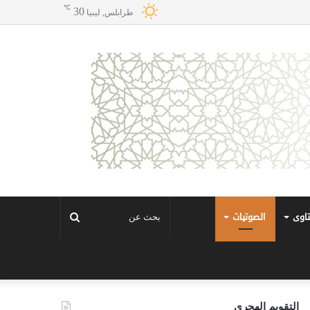
℃
30
طرابلس, ليبيا
تاوى
الصوتيات
بحث
عن
التقويم الهجري