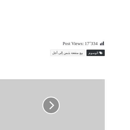
Post Views:
17٬334
الوسوم
بيع منفعة بثـمن إلى أجل