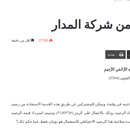
من شركة المدار
15٬162
أقل من دقيقة
طباعة
 الرَّحْمَنِ الرَّحِيمِ
توى (3564)
 (جنيه في وقته)، ويمكن للمشتركين عن طريق هذه الخدمة الاستفادة من رصيد
إضافي مقداره دينار واحد، حتى لا يضطروا لإنهاء المكالمة في حال نفاد الرصيد، وذلك بالاتصال على الرمز (#5*140*)، وسيتم استرداد قيمة الرصيد
دة صلاحية هذا الرصيد الاحتياطي للاستعمال هو يومان فقط، فما حكم ذلك؟