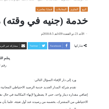
البيع
الفتاوى
المعاملات
قضايا معاصرة
خدمة (جنيه في وقته) 
الأحد 23 ذو القعدة 1439هـ 5-8-2018م
شاركها
Facebook
Twitter
مشاركة عبر البريد
بِسْمِ اللهِ
رقم الف
ورد إلى دار الإفتاء السؤال التالي:
تقدم شركة المدار الجديد خدمة الرصيد الاحتياطي المجانية
الاحتياطي من المشترك، بخصمه من رصيده عند أول تعبئة، علما بأن م