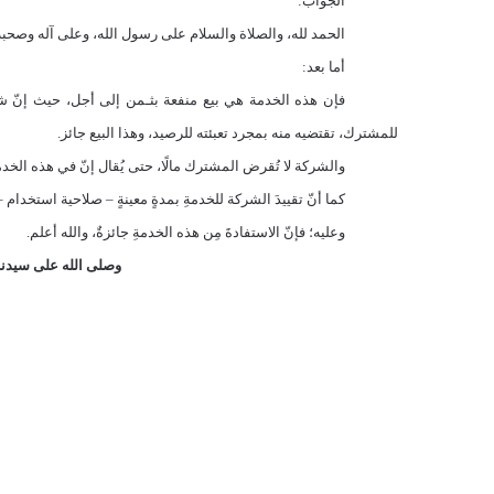
الجواب:
الحمد لله، والصلاة والسلام على رسول الله، وعلى آله وصحبه 
أما بعد:
فإن هذه الخدمة هي بيع منفعة بثـمن إلى أجل، حيث إنّ شر
للمشترك، تقتضيه منه بمجرد تعبئته للرصيد، وهذا البيع جائز.
والشركة لا تُقرض المشترك مالًا، حتى يُقال إنّ في هذه الخدمة ق
كما أنّ تقييدَ الشركة للخدمةِ بمدةٍ معينةٍ – صلاحية استخدام – 
وعليه؛ فإنّ الاستفادةَ مِن هذه الخدمةِ جائزةٌ، والله أعلم.
وصلى الله على سيدنا