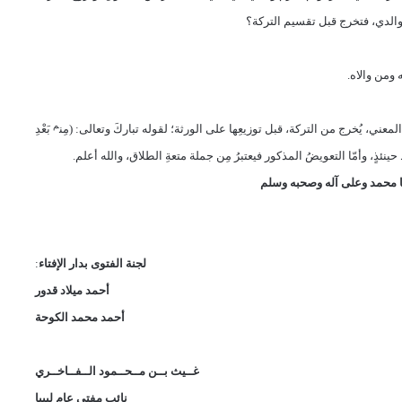
ة والدي، فتخرج قبل تقسيم التركة؟
ومن والاه.
م
المعني، يُخرج من التركة،
قبل توزيعِها على الورثة؛ لقوله تباركَ وتعالى:
)
مِن
بَعْدِ
 محمد وعلى آله وصحبه وسلم
لجنة الفتوى بدار الإفتاء
:
أحمد ميلاد قدور
أحمد محمد الكوحة
غــيث بــن مــحــمود الــفــاخــري
نائب مفتي عام ليبيا