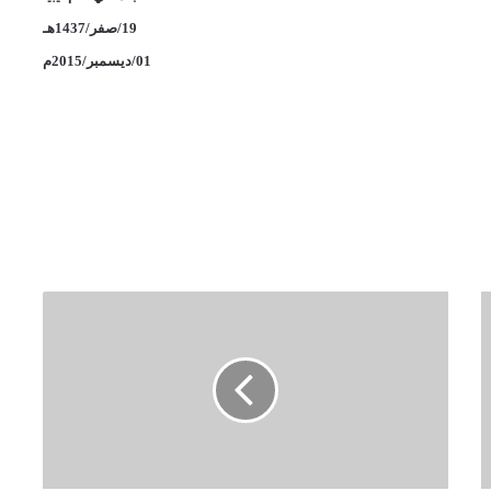
19/صفر/1437هـ
01/ديسمبر/2015م