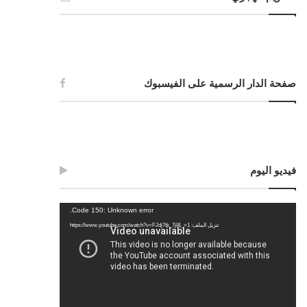
صفحة الدار الرسمية على الفيسبوك
فيديو اليوم
مشغل
Code 150: Unknown error.
الفيديو
تنزيل الملف: https://www.youtube.com/watch?v=FJdj7tk_7jI&_=1