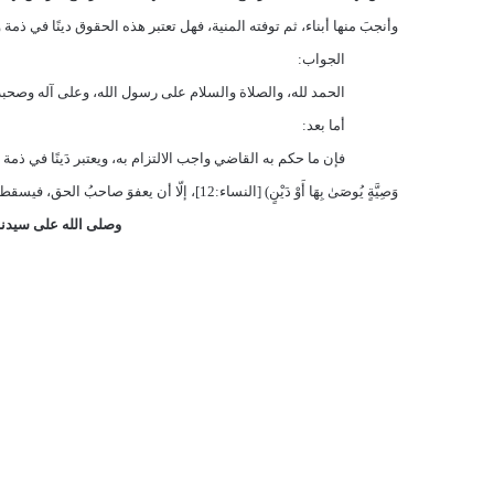
وأنجبَ منها أبناء، ثم توفته المنية، فهل تعتبر هذه الحقوق دينًا في ذم
الجواب:
الحمد لله، والصلاة والسلام على رسول الله، وعلى آله وصحبه 
أما بعد:
فإن ما حكم به القاضي واجب الالتزام به، ويعتبر دَينًا في ذمة 
وَصِيَّةٍ يُوصَىٰ بِهَا أَوْ دَيْنٍ
(
[النساء:12]، إلّا أن يعفوَ صاحبُ الحق، فيسقط حينئذٍ، وأمّا التعويضُ المذكور فيعتبرُ مِن جملة متعةِ الطلاق، والله أعلم.
وصلى الله على سيدنا