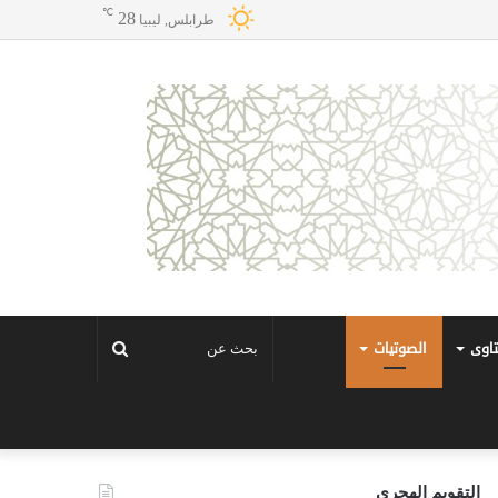
℃
28
طرابلس, ليبيا
تاوى
الصوتيات
بحث
عن
التقويم الهجري