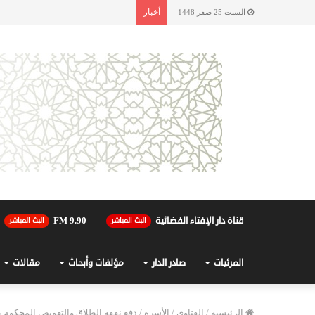
أخبار
السبت 25 صفر 1448
قناة دار الإفتاء الفضائية
90.FM 9
البث المباشر
البث المباشر
المرئيات
صادر الدار
مؤلفات وأبحاث
مقالات
الرئيسية
/
الفتاوى
/
الأسرة
/
دفع نفقة الطلاق والتعويض المحكوم 