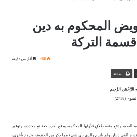
ويض المحكوم به دين
قسمة التركة
600
أقل من دقيقة
طباعة
 الرَّحْمَنِ الرَّحِيمِ
توى (2718)
العدة، ودفعِ متعة طلاقٍ قدَّرتْها المحكمة، ودفعِ أجرة حضانةٍ محددة، وتوفير
قدره ألفي دينار، ولم يلتزم والدي بأي شيء مما ذكر من الحقوق، وتزوجَ بأخرى،