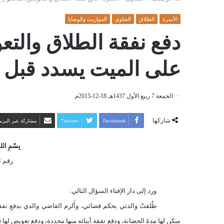
الأسرة
الطلاق
الفتاوى
المواريث والوصايا
دفع نفقة الطلاق والتع
على الميت يسدد قبل 
الجمعة 7 ربيع الأول 1437هـ 18-12-2015م
شاركها
Facebook
Twitter
مشاركة عبر البريد
بِسْمِ اللهِ
رقم الف
ورد إلى دار الإفتاء السؤال التالي:
طُلقتْ والدتي بحكم قضائي، وأَلزم القاضي والدي بدفعِ نفقةِ 
سكن لها مدةَ الحضانة، ودفع نفقة أبنائه منها محددة، ودفع تعويض لها 