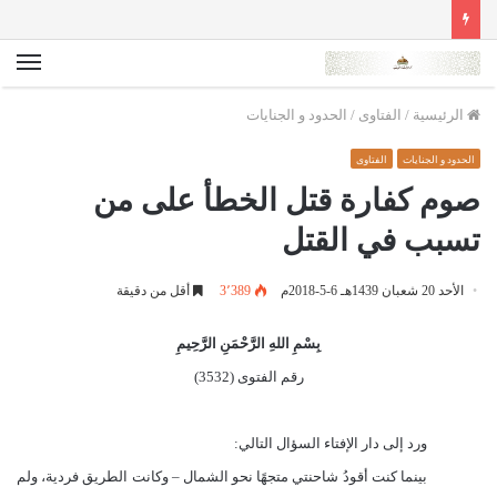
الق
الرئيسية
/
الفتاوى
/
الحدود و الجنايات
الحدود و الجنايات
الفتاوى
صوم كفارة قتل الخطأ على من
تسبب في القتل
الأحد 20 شعبان 1439هـ 6-5-2018م
3٬389
أقل من دقيقة
بِسْمِ اللهِ الرَّحْمَنِ الرَّحِيمِ
رقم الفتوى (3532)
ورد إلى دار الإفتاء السؤال التالي:
بينما كنت أقودُ شاحنتي متجهًا نحو الشمال – وكانت الطريق فردية، ولم