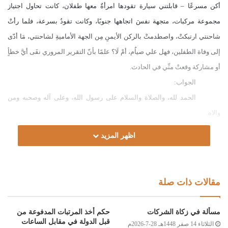
أكن مسرعًا – قابلتني سيارة تقودها امرأةٌ معها طفلان، كانت تحاول اجتياز
مجموعة مركبات، متجهة نفسَ اتجاهها جنوبًا، وكانت تقودُ بسرعة، فلما رأتْ
شاحنتي ارتبكتْ، واصطدمتْ بالركن الأيمنِ مِن الجهة الأماميةِ لشاحنتي، مَا أدّى
إلى وفاة الطفلين، فهل علي صياٌم، أمْ لَا؟ علمًا بأنّ التقرير المروري نفَى أيَّ خطأٍ
أو مشاركة وقعتْ منِّي في الحادث.
الجواب:
الحمد لله، والصلاة والسلام على رسول الله، وعلى آله وصحبه ومن
والاه.
أما بعد:
اظهر المزيد
فإذا كان الواقع ما ذكر، بأن سرعتك لم تتجاوز الحدَّ، وكنت متجهًا في
الطريق الصحيح، والخطأ كان من السائقة للمركبة الأخرى، لعدم تقديرها
المسافة التي يمكن أن تجاوز بها المركبات التي أمامها؛ فليس عليك صيام، ولا
مقالات ذات صلة
يلحقك إثم، والله أعلم.
وصلى الله على سيدنا محمد وعلى آله وصحبه وسلم
مسألة في زكاة الشركات
حكم أخذ المرتبات المدفوعة من
قبل الدولة في مقابل الساعات
الثلاثاء 14 صفر 1448هـ 28-7-2026م