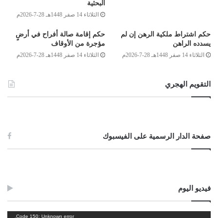
البحثية
الثلاثاء 14 صفر 1448هـ 28-7-2026م
حكم اشتراط ملكية الرهن إن لم
حكم إقامة صالة أفراح في أرضٍ
الصادق بن عبد الرحمن الغرياني
يسدده الراهن
مؤجرة من الأوقاف
مفتي عام ليبيا
الثلاثاء 14 صفر 1448هـ 28-7-2026م
الثلاثاء 14 صفر 1448هـ 28-7-2026م
10/رجب/1439هـ
28/مارس/2018م
التقويم الهجري
Post Views:
3٬897
الوسوم
الدية والكفارة على المتسبب في القتل
صفحة الدار الرسمية على الفيسبوك
فيديو اليوم
مشغل
Code 150: Unknown error.