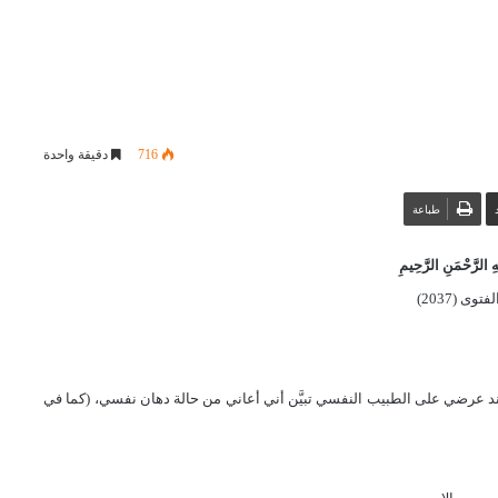
716
دقيقة واحدة
طباعة
 الرَّحْمَنِ الرَّحِيمِ
توى (2037)
عند عرضي على الطبيب النفسي تبيَّن أني أعاني من حالة دهان نفسي، (كما في