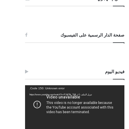
صفحة الدار الرسمية على الفيسبوك
فيديو اليوم
مشغل
Code 150: Unknown error.
الفيديو
تنزيل الملف: https://www.youtube.com/watch?v=FJdj7tk_7jI&_=1