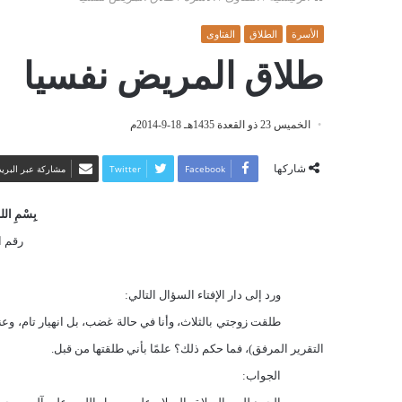
الأسرة
الطلاق
الفتاوى
طلاق المريض نفسيا
الخميس 23 ذو القعدة 1435هـ 18-9-2014م
شاركها
Facebook
Twitter
مشاركة عبر البريد
بِسْمِ اللهِ
رقم الف
ورد إلى دار الإفتاء السؤال التالي:
طلقت زوجتي بالثلاث، وأنا في حالة غضب، بل انهيار تام، و
التقرير المرفق)، فما حكم ذلك؟ علمًا بأني طلقتها من قبل.
الجواب: