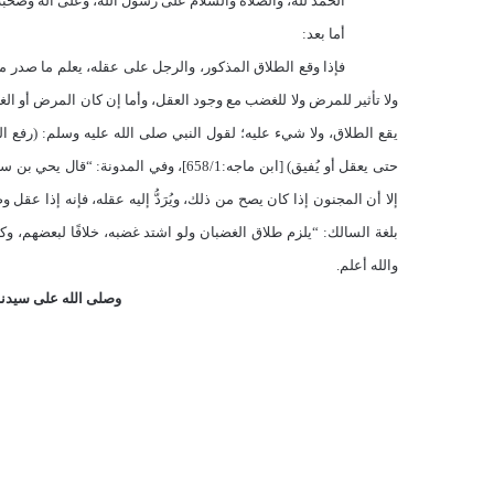
الحمد لله، والصلاة والسلام على رسول الله، وعلى آله وصحبه 
أما بعد:
فإذا وقع الطلاق المذكور، والرجل على عقله، يعلم ما صدر منه، ف
ولا تأثير للمرض ولا للغضب مع وجود العقل، وأما إن كان المرض أو الغضب
يقع الطلاق، ولا شيء عليه؛ لقول النبي صلى الله عليه وسلم: (رفع 
حتى يعقل أو يُفيق) [ابن ماجه:658/1]، وفي
إلا أن المجنون إذا كان يصح من ذلك، ويُرَدُّ إليه عقله، فإنه إذا عقل وصح 
بلغة السالك: “يلزم طلاق الغضبان ولو اشتد غضبه، خلافًا لبعضهم، و
والله أعلم.
وصلى الله على سيدنا