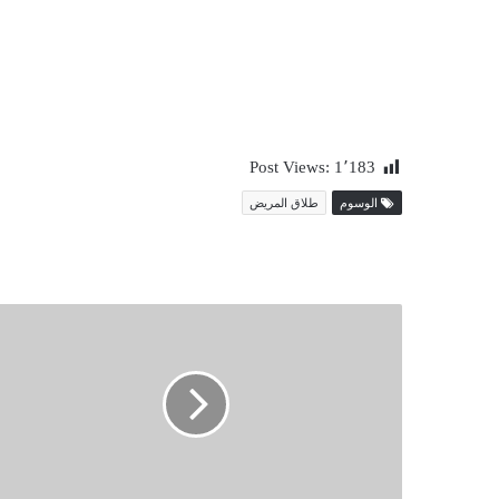
Post Views:
1٬183
الوسوم
طلاق المريض