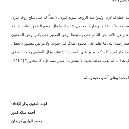
ومن والاه.
طلاقه لازم، وتَبِينُ منه الزوجة بينونة كبرى، لا تحلُّ له حتى تنكح زوجًا غيره،
 قد غيَّب عقلَه، وصار كالمجنون، لا يدرك ما قال، ووقع الطلاق أثناء ذلك، فلا
القلم عن ثلاثة: عن النائم حتى يستيقظ، وعن الصغير حتى يكبر، وعن المجنون
 المدونة: “قال يحي بن سعيد رحمه الله: ما نعلم على مجنون طلاقًا في جنونه، ولا مريض مغمور لا يعقل،
جاز أمره كله، كما يجوز على الصحيح ” [84/2]، و
قال الصاوي رحمه الله في
كل هذا ما لم يغب عقله، بحيث لا يشعر بما صدر منه، فإنه كالمجنون”
[351/2]،
 محمد وعلى آله وصحبه وسلم
لجنة الفتوى بدار الإفتاء:
أحمد ميلاد قدور
محمد الهادي كريدان