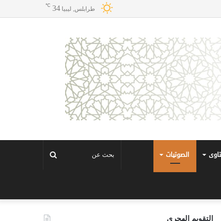
℃
34
طرابلس, ليبيا
تاوى
الصوتيات
بحث
عن
التقويم الهجري