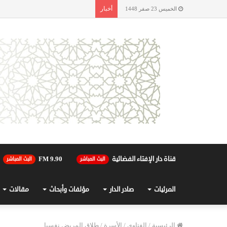
أخبار
الخميس 23 صفر 1448
قناة دار الإفتاء الفضائية
90.FM 9
البث المباشر
البث المباشر
المرئيات
صادر الدار
مؤلفات وأبحاث
مقالات
الرئيسية
/
الفتاوى
/
الأسرة
/
طلاق المريض نفسيا