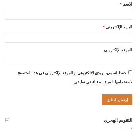
الاسم
*
لجنة الفتوى بدار الإفتاء:
البريد الإلكتروني
*
أحمد ميلاد قدور
حسن سالم الشريف
الموقع الإلكتروني
احفظ اسمي، بريدي الإلكتروني، والموقع الإلكتروني في هذا المتصفح
الصادق بن عبد الرحمن الغرياني
لاستخدامها المرة المقبلة في تعليقي.
مفتي عام ليبيا
15//شعبان//1442هـ
التقويم الهجري
29//03//2021م
Post Views:
1٬166