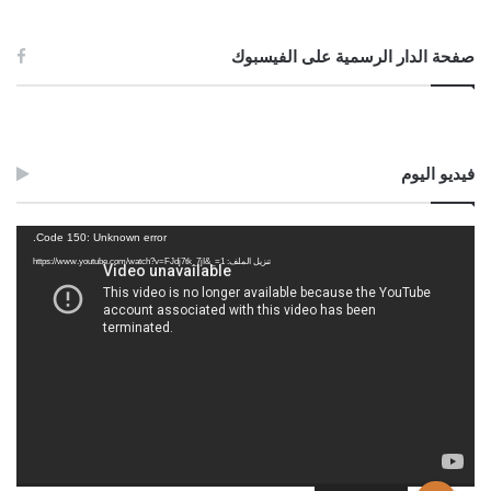
الوسوم
تركة
شرعية
فريضة
قسمة
صفحة الدار الرسمية على الفيسبوك
فيديو اليوم
مشغل
Code 150: Unknown error.
الفيديو
تنزيل الملف: https://www.youtube.com/watch?v=FJdj7tk_7jI&_=1