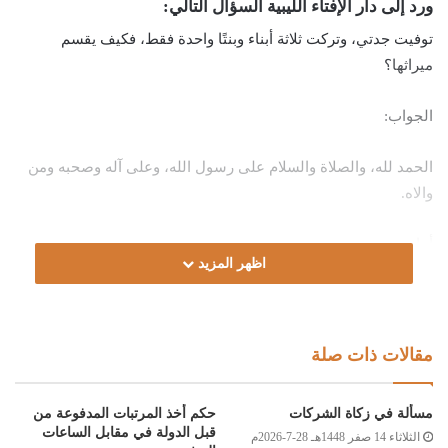
ورد إلى دار الإفتاء الليبية السؤال التالي:
توفيت جدتي، وتركت ثلاثة أبناء وبنتًا واحدة فقط، فكيف يقسم
ميراثها؟
الجواب:
الحمد لله، والصلاة والسلام على رسول الله، وعلى آله وصحبه ومن
والاه.
أما بعد:
اظهر المزيد
فإن كان الورثة محصورين في من ذكر، فإن التركة تقسم على الأولاد
تعصيبا، للذكر مثل حظ الأنثيين.
مقالات ذات صلة
وعليه؛ فقد صحت الفريضة الشرعية من سبعة أسهم (7)، لكل واحدٍ
من الأبناء الثلاثة سهمان (2)، وللبنت سهمٌ واحدٌ (1) تمام القسمة، كما
مسألة في زكاة الشركات
حكم أخذ المرتبات المدفوعة من
هو موضح بالجدول المرفق، والله أعلم.
قبل الدولة في مقابل الساعات
الثلاثاء 14 صفر 1448هـ 28-7-2026م