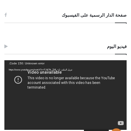
صفحة الدار الرسمية على الفيسبوك
فيديو اليوم
مشغل
Code 150: Unknown error.
الفيديو
تنزيل الملف: https://www.youtube.com/watch?v=FJdj7tk_7jI&_=1