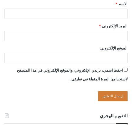
الاسم
*
حسن سالم الشريف
البريد الإلكتروني
*
الصادق بن عبد الرحمن الغرياني
مفتي عام ليبيا
الموقع الإلكتروني
03/ ربيع الآخر/ 1440هـ
احفظ اسمي، بريدي الإلكتروني، والموقع الإلكتروني في هذا المتصفح
06/ 01/ 2019م
لاستخدامها المرة المقبلة في تعليقي.
Post Views:
1٬643
الوسوم
أحكام القضاء معتبرة
التركة
الصلح
قضاء دين الميت
التقويم الهجري