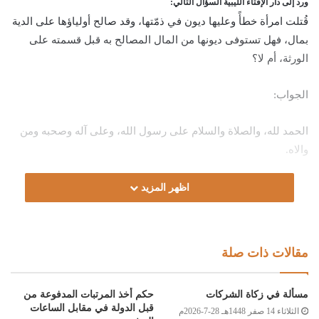
ورد إلى دار الإفتاء الليبية السؤال التالي:
قُتلت امرأة خطأً وعليها ديون في ذمّتها، وقد صالح أولياؤها على الدية
بمال، فهل تستوفى ديونها من المال المصالح به قبل قسمته على
الورثة، أم لا؟
الجواب:
الحمد لله، والصلاة والسلام على رسول الله، وعلى آله وصحبه ومن
والاه.
أما بعد:
اظهر المزيد
فإنّ المال الذي صولح به عن الدية له حكمها، وقد روى عمرو بن
شعيب عن أبيه عن جده: (أن النبي صلى الله عليه وسلم قضى أنّ
مقالات ذات صلة
العقل – أي الدية – ميراث بين ورثة القتيل على فرائضهم) [أحمد:
7091].
مسألة في زكاة الشركات
حكم أخذ المرتبات المدفوعة من
قبل الدولة في مقابل الساعات
الثلاثاء 14 صفر 1448هـ 28-7-2026م
قال ابن المنذر: “وكلّ من نحفظ عنه من أهل الفتيا من علماء الأمصار