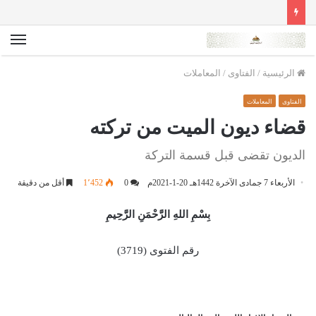
الق
الرئيسية
/
الفتاوى
/
المعاملات
الفتاوى
المعاملات
قضاء ديون الميت من تركته
الديون تقضى قبل قسمة التركة
الأربعاء 7 جمادى الآخرة 1442هـ 20-1-2021م
0
1٬452
أقل من دقيقة
بِسْمِ اللهِ الرَّحْمَنِ الرَّحِيمِ
رقم الفتوى (3719)