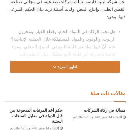
نحن شركة ليبية قابضة، نملك شركات صناعية، في مجالي صناعة
القطن الطبي، وإنتاج البيض، ولدينا أسئلة نريد بيانَ الحكم الشرعي
فيها، وهي:
هل تجب الزكاة في المواد الخام، وقطع الغيار، ومخزون
الزيوت، والوقود، والمواد المستهلكة خلال العملية الإنتاجية؟
علمًا أنَّ فيها مواد غير قابلة للبيع في السوق المحلي، ومواد
خاصة بالشركة غير قابلة للبيع مطلقًا، مثل المطبوعات،
والملصقات، ومواد التغليف للمنتج.
اظهر المزيد
هل تجب الزكاة في أموال الشركة لدي الغير (الديون التي
للشركة على غيرها)؟
هل تجب الزكاة في مخزون أعلاف الدواجن المعدَّة لإنتاج
مقالات ذات صلة
البيض؟
الجواب:
مسألة في زكاة الشركات
حكم أخذ المرتبات المدفوعة من
قبل الدولة في مقابل الساعات
الثلاثاء 14 صفر 1448هـ 28-7-2026م
البحثية
الحمد لله، والصلاة والسلام على رسول الله، وعلى آله وصحبه ومن
الثلاثاء 14 صفر 1448هـ 28-7-2026م