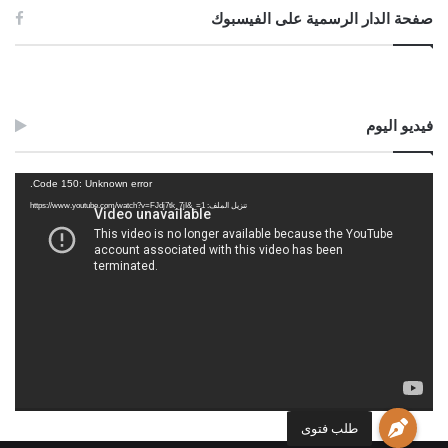
عَلَى الْعَيْنِ الضَّائِعَةِ وَالْمَغْصُوبَةِ” [الشرح الكبير: 1/474].
صفحة الدار الرسمية على الفيسبوك
وأمَّا مخزون الأعلاف في حظائر الدواجن فتجب فيه الزكاة؛ لأنَّه من
المواد المستهلكة للنماء ضمن رأس المال، والله أعلم.
فيديو اليوم
وصلى الله على سيدنا محمد وعلى آله وصحبه وسلم
مشغل
Code 150: Unknown error.
الفيديو
تنزيل الملف: https://www.youtube.com/watch?v=FJdj7tk_7jI&_=1
لجنة الفتوى بدار الإفتاء:
عبد العالي بن امحمد الجمل
حسن بن سالم الشريف
طلب فتوى