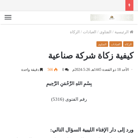
الق
الرئيسية
/
الفتاوى
/
العبادات
/
الزكاة
الزكاة
العبادات
الفتاوى
كيفية زكاة شركة صناعية
الأحد 18 ذو القعدة 1445هـ 26-5-2024م
0
566
دقيقة واحدة
بِسْمِ اللهِ الرَّحْمَنِ الرَّحِيمِ
رقم الفتوى (5316)
ورد إلى دار الإفتاء الليبية السؤال التالي: