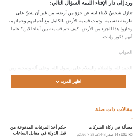
ورد إلى دار الإفتاء الليبية السؤال التالي:
تنازل شخصٌ لأبناءِ ابنه عن جزءٍ من أرضه، من غير أن ينصّ على
طريقة تقسيمه، وتمت قسمة الأرض بالكامل مع أعمامهم وعماتهم،
وحازوا هذا الجزء من الأرض، كيف تتم قسمته بين أبناء الابن؟ علما
أنهم ذكور وإناث.
الجواب:
الحمد لله، والصلاة والسلام على رسول الله، وعلى آله وصحبه ومن
والاه.
اظهر المزيد
أما بعد:
فإن الأصل في الهبات أن تقسم بالتساوي بين الذكر والأنثى، حيث لم
مقالات ذات صلة
ينصَّ الواهبُ على خلاف ذلك، قال النفراوي رحمه الله: “وَتُعْطَى
الْأُنْثَى مِثْلَ الذَّكَرِ؛ لِأَنَّ شَأْنَ الْعَطَايَا التَّسَاوِي إلَّا لِشَرْطٍ خِلَافه، فَيُعْمَلُ
مسألة في زكاة الشركات
حكم أخذ المرتبات المدفوعة من
بِالشَّرْطِ” [الفواكه الدواني: 163/2]، ودليل ذلك كما قال ابن رشد
قبل الدولة في مقابل الساعات
الثلاثاء 14 صفر 1448هـ 28-7-2026م