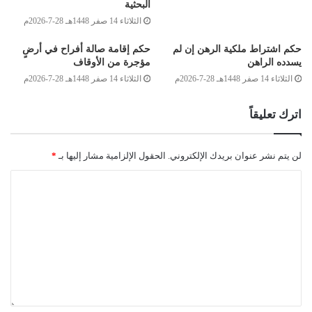
رحمه الله: “أَنَّ اللهَ عز وجل لَمَّا شَرَّكَ بَيْنَ الْإِخْوَةِ لِلْأُمِّ فِي الثُّلُثِ وَلَمْ
البحثية
الثلاثاء 14 صفر 1448هـ 28-7-2026م
يُفَضِّلِ الذَّكَرَ مِنْهُمْ عَلَى الْأُنثَى فِيهِ كَانُوا فِيهِ عَلَى السَّوَاءِ” [البيان
والتحصيل: 260/12].
حكم اشتراط ملكية الرهن إن لم
حكم إقامة صالة أفراح في أرضٍ
يسدده الراهن
مؤجرة من الأوقاف
عليه؛ فإن كان التنازل صحيحًا؛ فإنّ هذا الجزء يقسم بين المتنازَل لهم
الثلاثاء 14 صفر 1448هـ 28-7-2026م
الثلاثاء 14 صفر 1448هـ 28-7-2026م
ذكورًا وإناثًا بالتساوي، والله أعلم.
اترك تعليقاً
وصلى الله على سيدنا محمد وعلى آله وصحبه وسلم
لن يتم نشر عنوان بريدك الإلكتروني.
الحقول الإلزامية مشار إليها بـ
*
لجنة الفتوى بدار الإفتاء:
أحمد بن ميلاد قدور
عبد العالي بن امحمد الجمل