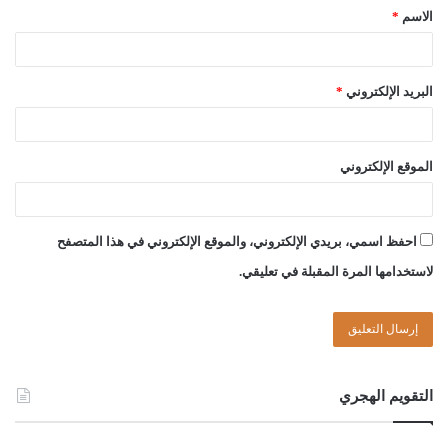
الاسم
*
الصادق بن عبد الرحمن الغرياني
البريد الإلكتروني
*
مفتي عام ليبيا
الموقع الإلكتروني
18//ربيع الآخر//1444هـ
13//11//2022م
احفظ اسمي، بريدي الإلكتروني، والموقع الإلكتروني في هذا المتصفح
لاستخدامها المرة المقبلة في تعليقي.
Post Views:
1٬397
الوسوم
أبناء الابن
بالتساوي
تنازل
قسمة
هبة
التقويم الهجري