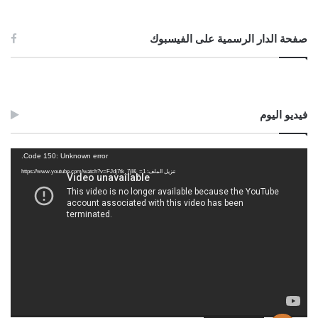
صفحة الدار الرسمية على الفيسبوك
فيديو اليوم
مشغل
Code 150: Unknown error.
الفيديو
تنزيل الملف: https://www.youtube.com/watch?v=FJdj7tk_7jI&_=1