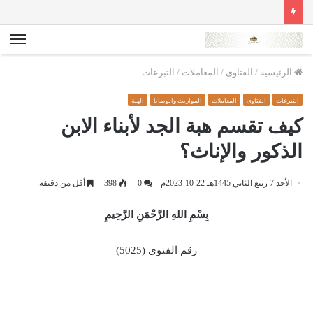
الق
الرئيسية
/
الفتاوى
/
المعاملات
/
التبرعات
التبرعات
الفتاوى
المعاملات
المواريث والوصايا
الهبة
كيف تقسم هبة الجد لأبناء الابن
الذكور والإناث؟
الأحد 7 ربيع الثاني 1445هـ 22-10-2023م
0
398
أقل من دقيقة
بِسْمِ اللهِ الرَّحْمَنِ الرَّحِيمِ
رقم الفتوى (5025)