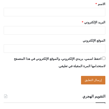
الاسم
*
أحمد بن ميلاد قدور
حسن بن سالم الشريف
البريد الإلكتروني
*
الموقع الإلكتروني
الصادق بن عبد الرحمن الغرياني
مفتي عام ليبيا
احفظ اسمي، بريدي الإلكتروني، والموقع الإلكتروني في هذا المتصفح
12//صفر//1445هـ
لاستخدامها المرة المقبلة في تعليقي.
28//8//2023م
Post Views:
1٬081
الوسوم
التركة
الصداق
الميت
دين
سداده
قسمة
مؤخر
التقويم الهجري