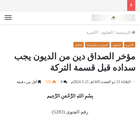
الق
الرئيسية
/
الفتاوى
/
الأسرة
الأسرة
الفتاوى
المواريث والوصايا
النكاح
مؤخر الصداق دين من الديون يجب
سداده قبل قسمة التركة
الثلاثاء 13 ذو القعدة 1445هـ 21-5-2024م
0
531
أقل من دقيقة
بِسْمِ اللهِ الرَّحْمَنِ الرَّحِيم
رقم الفتوى (5283)