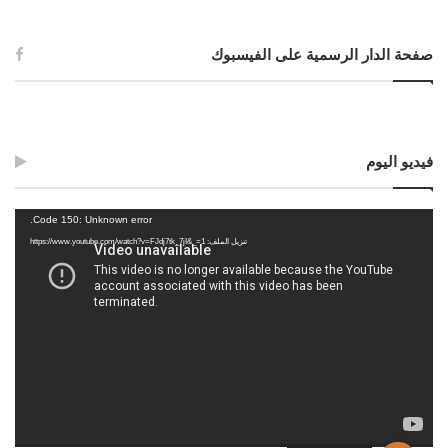
صفحة الدار الرسمية على الفيسبوك
فيديو اليوم
مشغل
Code 150: Unknown error.
الفيديو
تنزيل الملف: https://www.youtube.com/watch?v=FJdj7tk_7jI&_=1