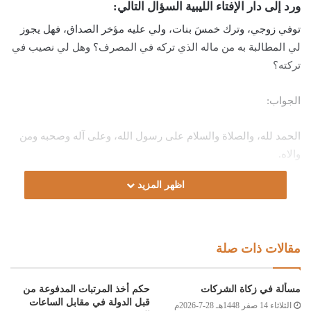
ورد إلى دار الإفتاء الليبية السؤال التالي:
توفي زوجي، وترك خمسَ بنات، ولي عليه مؤخر الصداق، فهل يجوز
لي المطالبة به من ماله الذي تركه في المصرف؟ وهل لي نصيب في
تركته؟
الجواب:
الحمد لله، والصلاة والسلام على رسول الله، وعلى آله وصحبه ومن
والاه.
اظهر المزيد
أما بعد:
فإن الواجب على ورثة الميت حصرُ تركته أولًا، وتسديدُ ديونه قبل
قسمة التركة، والتي منها صداقُ زوجته المؤخر، فهو دَيْنٌ على الزوج،
مقالات ذات صلة
لا تبرأ ذمته إلَّا بسداده، أو بعفو الزوجة وتنازلها عنه، ومتى توفي الزوج
ولم تتنازلْ؛ كان لها الحق في المطالبةِ به بعد وفاته، قال الله سبحانه
مسألة في زكاة الشركات
حكم أخذ المرتبات المدفوعة من
في آية المواريث: (مِنۢ بَعۡدِ وَصِيَّةٖ يُوصي بِهَا أَوۡ دَيۡنٍ) [النساء:
قبل الدولة في مقابل الساعات
الثلاثاء 14 صفر 1448هـ 28-7-2026م