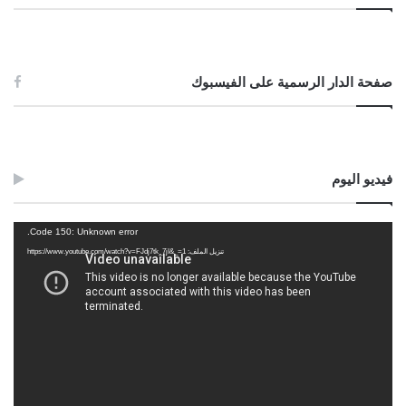
17//09//2024م
صفحة الدار الرسمية على الفيسبوك
Post Views:
1٬182
الوسوم
الباروكة
الخيوط
الزينة
الشعر
الصلع
الممنوع
الوصل
فيديو اليوم
مشغل
Code 150: Unknown error.
الفيديو
تنزيل الملف: https://www.youtube.com/watch?v=FJdj7tk_7jI&_=1