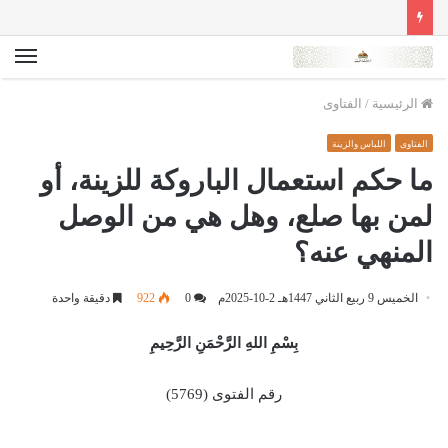
الق
الرئيسية
/
الفتاوى
الفتاوى
اللباس والزينة
ما حكم استعمال الباروكة للزينة، أو
لمن بها صلع، وهل هي من الوصل
المنهي عنه؟
الخميس 9 ربيع الثاني 1447هـ 2-10-2025م
0
922
دقيقة واحدة
بِسْمِ اللهِ الرَّحْمَنِ الرَّحِيمِ
رقم الفتوى (5769)