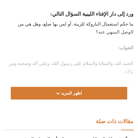
ورد إلى دار الإفتاء الليبية السؤال التالي:
ما حكم استعمال الباروكة للزينة، أو لمن بها صلع، وهل هي من
الوصل المنهي عنه؟
الجواب:
الحمد لله، والصلاة والسلام على رسول الله، وعلى آله وصحبه ومن
والاه.
أما بعد:
اظهر المزيد
فقد ورد في السنة النهيُ عن الوصل، وهو أن تصل المرأة شعرها
بشعر آخر؛ لما صحّ: (أنَّ امْرَأَةً مِنَ الأنْصَارِ زَوَّجَتِ ابْنَتَهَا، فَتَمَعَّطَ شَعَرُ
رَأْسِهَا، فَجَاءَتْ إلى النَّبيِّ صلَّى اللهُ عليه وسلَّم، فَذَكَرَتْ ذلكَ له،
مقالات ذات صلة
فَقالَت: إنَّ زَوْجَهَا أمَرَنِي أنْ أصِلَ في شَعَرِهَا، فَقالَ: لَا؛ إنَّه قدْ لُعِنَ
المُوصِلَاتُ) [مسلم:2132].