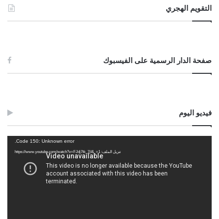
التقويم الهجري
12//12//2021م
Post Views:
1٬985
الوسوم
البورصة
التداول
الربا
الشركات
العالمية
العقود
الغرر
صفحة الدار الرسمية على الفيسبوك
فيديو اليوم
مشغل
Code 150: Unknown error.
الفيديو
تنزيل الملف: https://www.youtube.com/watch?v=FJdj7tk_7jI&_=1