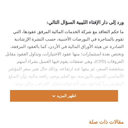
ورد إلى دار الإفتاء الليبية السؤال التالي:
ما حكم التعاقد مع شركة الخدمات المالية المرفق عقودها، التي
تقوم بالمتاجرة في البورصات الأجنبية، حسب النشرة الإرشادية
الصادرة عن هيئة الأوراق المالية في الأردن، كما بالعقود المرفقة،
وتختص بعدة استثمارات؛ منها عقود الاختيارات، وتداول العقود مقابل
الفروقات (CFD)، وهي صفقات يقوم فيها العميل بشراء أسهم
منخفضة السعر، ثم بيعها عند ارتفاعه، وذلك حال تغير سعر المؤشر
الأساسي للسهم بالبورصة، مع العلم بوجود رافعة مالية، وأن المبلغ
المقرَض يردّ كما هو، دون أخذ فوائد مقابل الإقراض، ولكن توجد
رسوم سنوية تدفع مقابل الخدمة؟
اظهر المزيد
الجواب:
الحمد لله، والصلاة والسلام على رسول الله، وعلى آله وصحبه ومن
مقالات ذات صلة
والاه.