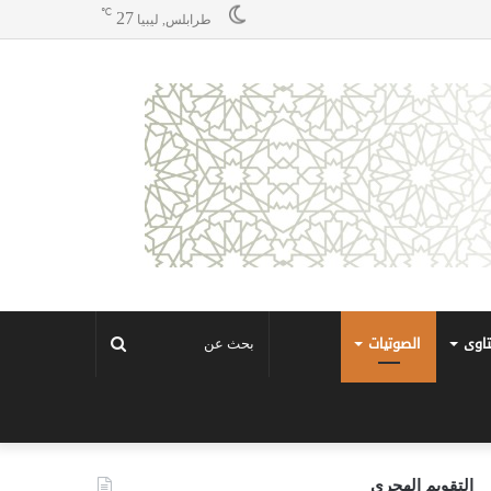
℃
27
طرابلس, ليبيا
تاوى
الصوتيات
بحث
عن
التقويم الهجري