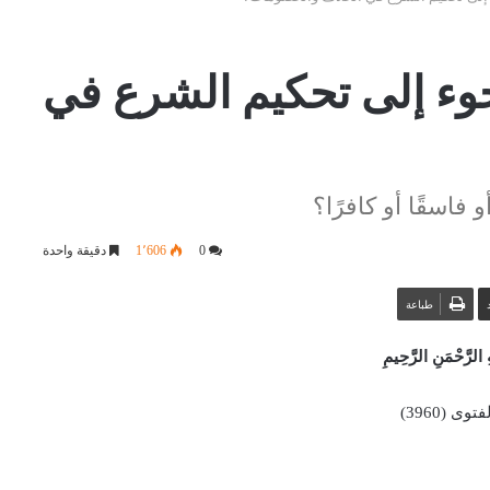
وء إلى تحكيم الشرع في
فاسقًا أو كافرًا؟
0
1٬606
دقيقة واحدة
طباعة
 الرَّحْمَنِ الرَّحِيمِ
وى (3960)