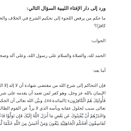
ورد إلى دار الإفتاء الليبية السؤال التالي:
ما حكم من يرفض اللجوء إلى تحكيم الشرع في الخلاف والخ
كافرًا؟
الجواب:
الحمد لله، والصلاة والسلام على رسول الله، وعلى آله وصحب
أما بعد:
فإن التحاكم إلى شرع الله من مقتضى شهادة أن لا إله إلا ال
الإيمان بالله عز وجل، وهو كفر لمن تعمد أن يقدمه على شرع الله تهاون
فَأُولَئِكَ هُمُ الْكَافِرُون﴾ [المائدة
تعالى سبب لحلول عقابه وبأسه الذي لا يردُّ عن القوم الظالمين، يقول سبحانه
وَاحْذَرْهُمْ أَنْ يَّفْتِنُوكَ عَن بَعْضِ مَا أَنزَلَ اللَّهُ إِلَيْكَ فَإِن تَوَلَّوْا فَاعْل
لَفَاسِقُونَ أَفَحُكْمَ الْجَاهِلِيَّةِ يَبْغُونَ وَمَنْ أَحْسَنُ مِنَ اللَّهِ حُكْمًا لِّقَ