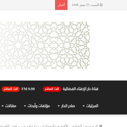
أخبار
السبت 25 صفر 1448
قناة دار الإفتاء الفضائية
90.FM 9
البث المباشر
البث المباشر
المرئيات
صادر الدار
مؤلفات وأبحاث
مقالات
الرئيسية
/
الفتاوى
/
الأقضية والشهادات
/
ما حكم من يرفض اللجوء 