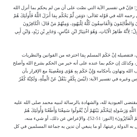
 فإنّ في تفسير الآية التي نصّت على أن من لم يحكم بما أنزل الله
ي قَوْله تَعَالَى: ﴿وَمَن لَّمْ يَحْكُم بِمَا أَنزَلَ اللَّهُ فَأُولَئِكَ هُمْ
َالظَّالِمُونَ وَالْفَاسِقُونَ كُلُّهُ لِلْيَهُودِ، وَمِنْهُمْ مَنْ قَالَ: الْكَافِرُونَ
 لِأَنَّهُ ظَاهِرُ الْآيَاتِ، وَهُوَ اخْتِيَارُ ابْنِ عَبَّاسٍ، وَجَابِرِ بْنِ زَيْدٍ، وَابْنِ أَبِي
 فتفصيله إنْ حَكَمَ المسلم بِمَا اخترعه من القوانين والنظريات
ُوجِبُ الْكُفْرَ، وكذلك إن حكم بما عنده على أنه خير من الحكم بشرع الله وأصلح
تهاون بأحكامه وَإِنْ حَكَمَ بِهِ هَوًى وَمَعْصِيَةً مع الإقرار بأن
ر الآية: (لَيْسَ بِكُفْرٍ يَنْقُلُ عَنْ الْمِلَّةِ، وَلَكِنَّهُ كُفْرٌ
مقتضى العبودية لله، والشهادة بالرسالة لنبيه محمد صلى الله عليه
وَرَسُولِهِ لِيَحْكُمَ بَيْنَهُمْ أَنْ يَّقُولُوا سَمِعْنَا وَأَطَعْنَا وَأُولَئِكَ هُمُ
الْمُفْلِحُونَ وَمَنْ يُّطِعِ اللَّهَ وَرَسُولَهُ وَيَخْشَ اللَّهَ وَيَتَّقِهِ فَأُولَئِكَ هُمُ الْفَائِزُونَ﴾ [النور: 51-52]، والإعراض عن ذلك، أو شيء منه،
ل به الدولة رعيتها، أو ما ينبغي أن تدين به جماعة المسلمين في كل