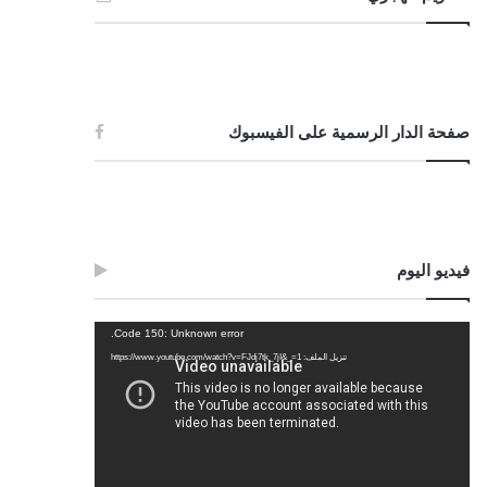
صفحة الدار الرسمية على الفيسبوك
فيديو اليوم
مشغل
Code 150: Unknown error.
الفيديو
تنزيل الملف: https://www.youtube.com/watch?v=FJdj7tk_7jI&_=1