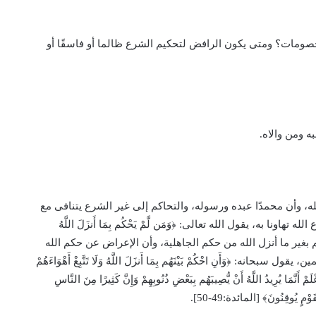
صومات؟ ومتى يكون الرافض لتحكيم الشرع ظالما أو فاسقًا أو
ه ومن والاه.
له، وأن محمدًا عبده ورسوله، والتحاكم إلى غير الشرع يتنافى مع
ا به، يقول الله تعالى: ﴿وَمَن لَّمْ يَحْكُم بِمَا أَنزَلَ اللَّهُ
:44]، وبيَّن الله تعالى أن الحكم بغير ما أنزل الله من حكم الجاهلية، وأن الإعراض عن حكم الله
: ﴿وَأَنِ احْكُمْ بَيْنَهُم بِمَا أَنزَلَ اللَّهُ وَلَا تَتَّبِعْ أَهْوَاءَهُمْ
َمْ أَنَّمَا يُرِيدُ اللَّهُ أَنْ يُّصِيبَهُم بِبَعْضِ ذُنُوبِهِمْ وَإِنَّ كَثِيرًا مِنَ النَّاسِ
وْمٍ يُوقِنُونَ﴾ [المائدة:49-50].