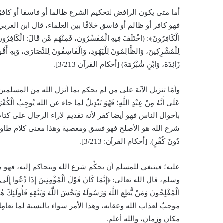
أما متى يكون الرافض لتحكيم الشرع ظالما أو فاسقا أو كافرً؛
فهو كافر أو ظالم أو فاسق خلافًا بين العلماء، قال ابن العربي رحمه الله ف
الْكَافِرُونَ﴾: (اخْتَلَفَ فِيهِ الْمُفَسِّرُون، فَمِنْهُم مَّن قَالَ: الْكَافِرُونَ و
لِلْمُشْرِكِينَ، وَالظَّالِمُونَ لِلْيَهُودِ، وَالْفَاسِقُونَ لِلنَّصَارَى، وَبِهِ أَقُولُ؛
زَائِدَةَ، وَابْنِ شُبْرُمَةَ) [أحكام القرآن 3/213].
وأمّا تنزيل الآية على من لم يحكم بما أنزل الله من المسلمين،
عَلَى أَنَّهُ مِنْ عِنْدِ اللَّهِ؛ فَهُوَ تَبْدِيلٌ لما جاء عن الله ي
بأحوال الناس فهو أيضا كفر لأنه تقديم لآراء الرجال على كتاب الله و
شرع الله هو الأصلح فهو فسق ومعصية وهذا معنى كلام طاوس وغيره في تفسي
دُونَ كُفْرٍ). [أحكام القرآن: 3/213].
عليه؛ فينبغي للمسلم أن يحكِّم شرع الله ويتحاكم إليه، فهو 
وسلم، قال الله تعالى: ﴿إِنَّمَا كَانَ قَوْلَ الْمُؤْمِنِينَ إِذَا دُعُوا إِلَى اللَّهِ 
موجبٌ لعذاب الله وعقابه، وهذا الأمر سواء بالنسبة لما تعامِ
مكان وزمان، والله أعلم.