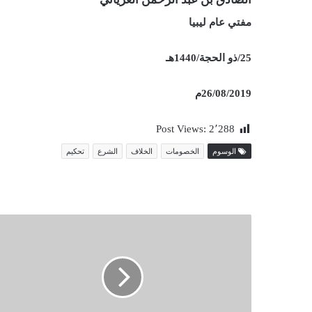
مفتي عام ليبيا
25/ذو الحجة/1440هـ
26/08/2019م
Post Views:
2٬288
الوسوم
الخصومات
الخلاف
الشرع
تحكيم