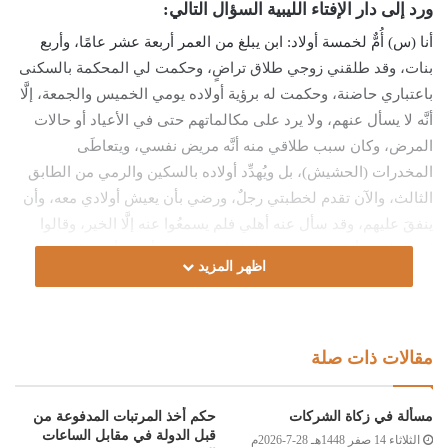
ورد إلى دار الإفتاء الليبية السؤال التالي:
أنا (س) أُمٌّ لخمسة أولاد: ابن يبلغ من العمر أربعة عشر عامًا، وأربع
بنات، وقد طلقني زوجي طلاق تراضٍ، وحكمت لي المحكمة بالسكنى
باعتباري حاضنة، وحكمت له برؤية أولاده يومي الخميس والجمعة، إلَّا
أنَّه لا يسأل عنهم، ولا يرد على مكالماتهم حتى في الأعياد أو حالات
المرض، وكان سبب طلاقي منه أنَّه مريض نفسي، ويتعاطَى
المخدرات (الحشيش)، بل ويُهدِّد أولاده بالسكين والرمي من الطابق
الثالث، والآن تقدم لخطبتي رجلٌ، ورضي بأن يعيش أولادي معه، وأن
ينفقَ عليهم، وقد سأل عنه أهلي فلم يسمعُوا عنه إلَّا الخير، وقالوا
لي: شاوري أولادك وقرري، فلمَّا وافقت رفضَ أخي وأقنعَ والدي
اظهر المزيد
بالرفض، فهل يجوز لي أن أُزوِّج نفسي أمْ لا، وما السبيل الشرعي
لإتمام زواجي؟
الجواب:
مقالات ذات صلة
الحمد لله، والصلاة والسلام على رسول الله، وعلى آله وصحبه ومن
مسألة في زكاة الشركات
حكم أخذ المرتبات المدفوعة من
والاه.
قبل الدولة في مقابل الساعات
الثلاثاء 14 صفر 1448هـ 28-7-2026م