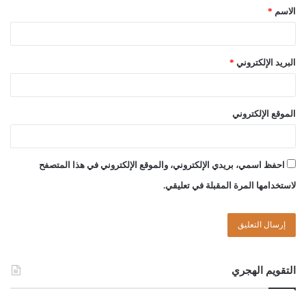
الاسم
*
فإنَّ الحاكم يسأله عن وجه امتناعه، فإنْ أبدى وجهًا ورآه صوابًا ردّها
إليه، وإن لم يُبد وجهًا صحيحًا أمره بتزويجها، فإن امتنع من تزويجها
زوجها الحاكم، ولا ينتقل الحقُّ للأبعد” [حاشية الصاوي: 1/389].
البريد الإلكتروني
*
عليه؛ فإن كان الحال ما ذكر؛ فيجوز للابن -إن كان بالغًا- أن يتولى
تزويج أمِّه بنفسه، أو يأذن لمن دونه من أقاربها بتزويجها، فإن لم يكن
الموقع الإلكتروني
الابن بالغًا ورفض أبوها تزويجها دون وجه حقّ، فلها أن ترفع أمرها
للقاضي ليأمره بالتزويج أو يزوجها، والله أعلم.
احفظ اسمي، بريدي الإلكتروني، والموقع الإلكتروني في هذا المتصفح
وصلى الله على سيدنا محمد وعلى آله وصحبه وسلم
لاستخدامها المرة المقبلة في تعليقي.
التقويم الهجري
لجنة الفتوى بدار الإفتاء: