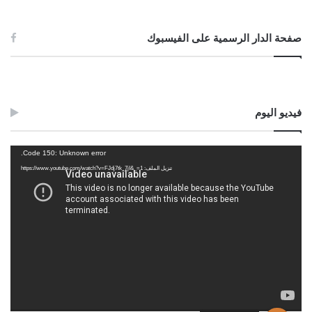
عصام بن علي الخمري
صفحة الدار الرسمية على الفيسبوك
عبد الرحمن بن حسين قدوع
الصادق بن عبد الرحمن الغرياني
فيديو اليوم
مفتي عام ليبيا
مشغل
Code 150: Unknown error.
الفيديو
تنزيل الملف: https://www.youtube.com/watch?v=FJdj7tk_7jI&_=1
05/جمادى الأولى/1447هـ
2025/10/27م
Post Views:
694
الوسوم
الثيب
تزويج
عضل
نكاح
ولي