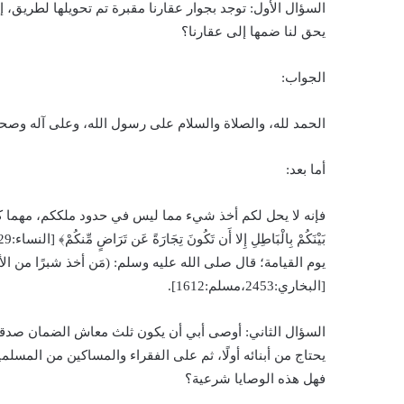
السؤال الأول: توجد بجوار عقارنا مقبرة تم تحويلها لطريق، 
يحق لنا ضمها إلى عقارنا؟
الجواب:
الحمد لله، والصلاة والسلام على رسول الله، وعلى آله وصحب
أما بعد:
فإنه لا يحل لكم أخذ شيء مما ليس في حدود ملككم، مهما كانت المبررات، ق
يوم القيامة؛ قال صلى الله عليه وسلم: (مَن أخذ شبرًا من الأرضِ
[البخاري:2453،مسلم:1612].
السؤال الثاني: أوصى أبي أن يكون ثلث معاش الضمان صدقة
يحتاج من أبنائه أولًا، ثم على الفقراء والمساكين من المس
فهل هذه الوصايا شرعية؟