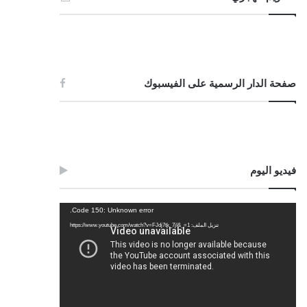
صفحة الدار الرسمية على الفيسبوك
فيديو اليوم
مشغل
Code 150: Unknown error.
الفيديو
تنزيل الملف: https://www.youtube.com/watch?v=FJdj7tk_7jI&_=1