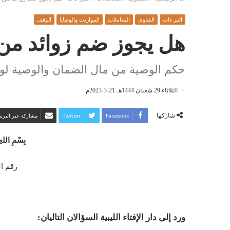
التبرعات
الفتاوى
المعاملات
المواريث والوصايا
الوقف
هل يجوز ضم زوائد من
حكم الوصية من مال الضمان والوصية لو
الثلاثاء 29 شعبان 1444هـ 21-3-2023م
شاركها
Facebook
Twitter
مشاركة عبر البريد
بِسْمِ اللهِ
رقم الفت
ورد إلى دار الإفتاء الليبية السؤالان التاليان: