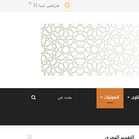
℃
31
طرابلس, ليبيا
تاوى
الصوتيات
بحث
عن
التقويم الهجري