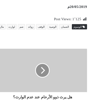
20/05/2019م
Post Views:
1٬125
الوسوم
الضمان
الوصية
الوقف
زوائد
ضم
لوارث
مال
هل يرث ذوو الأرحام عند عدم الوارث؟