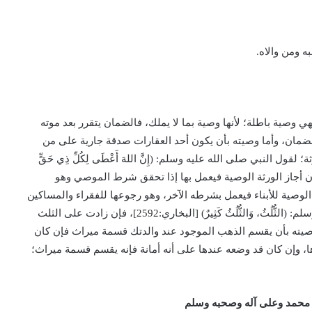
ه ومن والاه.
وصية باطلة؛ لأنها وصية بما لا يملك، فالضمان يتقرر بعد موته
ضمان، وأما وصيته بأن يكون أحد العقارات صدقة جارية على من
لقول النبي صلى الله عليه وسلم: (إِنَّ اللهَ أَعْطَى لِكُلِّ ذِي حَقٍّ
َلَا وَصِيَّةَ لِوَارِثٍ، إِلاَّ أَنْ يَشَاءَ الْوَرَثَةُ) [أبوداود:2870]، فإن أجاز الورثة الوصية فيعمل بها إذا تحقق شرط الموصي وهو
 الوصية للأبناء فيعمل بشرطه الآخر، وهو رجوعها للفقراء والمساكين
إن كانت في حدود الثلث فأقل؛ لقول النبي صلى الله عليه وسلم: (الثُّلُثُ، وَالثُّلُثُ كَثِيرٌ) [البخاري:2592]، فإن زادت على الثلث
 وصيته بأن يقسم الذهب الموجود عند والدتك قسمة ميراث فإن كان
ا، وإن كان قد وضعه عندها على أنه أمانة فإنه يقسم قسمة ميراث؛
 محمد وعلى آله وصحبه وسلم