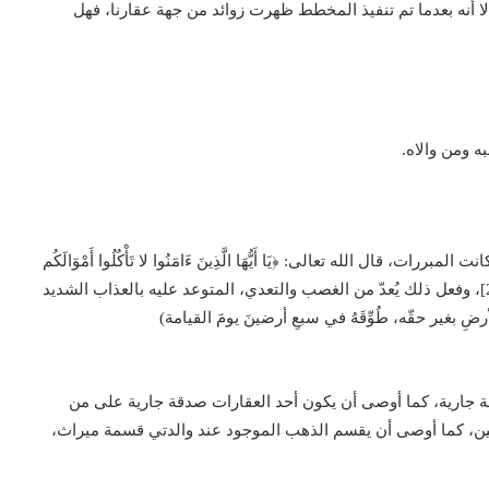
إلا أنه بعدما تم تنفيذ المخطط ظهرت زوائد من جهة عقارنا، فهل
ه ومن والاه.
ال الله تعالى: ﴿يَا أَيُّهَا الَّذِينَ ءَامَنُوا لا تَأْكُلُوا أَمْوَالَكُم
بَيْنَكُمْ بِالْبَاطِلِ إِلا أَن تَكُونَ تِجَارَةً عَن تَرَاضٍ مِّنكُمْ﴾ [النساء:29]، وفعل ذلك يُعدّ من الغصب والتعدي، المتوعد عليه بالعذاب الشديد
 بغير حقّه، طُوِّقَهُ في سبعِ أرضينَ يومَ القيامة)
 جارية، كما أوصى أن يكون أحد العقارات صدقة جارية على من
لمين، كما أوصى أن يقسم الذهب الموجود عند والدتي قسمة ميراث،