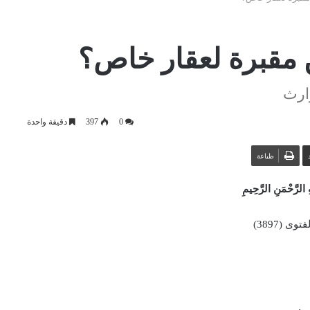
 مقبرة لعقار خاص؟
ارث
0
397
دقيقة واحدة
طباعة
 الرَّحْمَنِ الرَّحِيمِ
وى (3897)