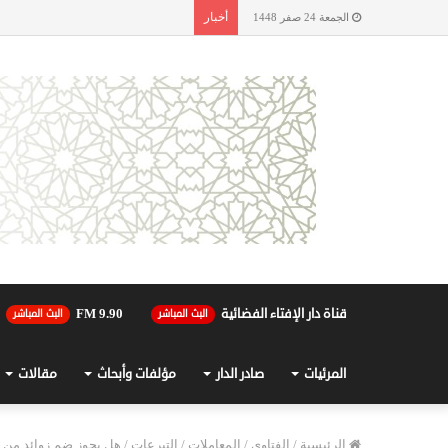
أخبار
الجمعة 24 صفر 1448
قناة دار الإفتاء الفضائية
90.FM 9
البث المباشر
البث المباشر
المرئيات
صادر الدار
مؤلفات وأبحاث
مقالات
الرئيسية
/
الفتاوى
/
المعاملات
/
التبرعات
/
هل يجوز ضم زوائد من 