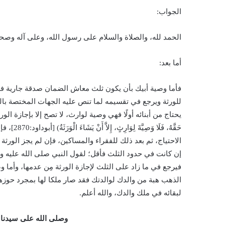
الجواب:
الحمد لله، والصلاة والسلام على رسول الله، وعلى آله وصحب
أما بعد:
فأما وصية أبيك بأن يكون ثلث معاش الضمان صدقة جارية فهي 
للورثة ويرجع في تقسيمه لما تنص عليه الجهات المختصة بال
يحتاج من أبنائه أولًا فهي وصية لوارث، لا تصح إلا بإجازة الورثة؛ 
حَقَّهُ، ف
الاحتياج، ثم بعد ذلك للفقراء والمساكين، فإن لم يجز الورثة
فيرجع في ما زاد على الثلث لإجازة الورثة مِن عدمها، وأما
الذهب هبة من والدك لوالدتك فقد صار ملكا لها بمجرد حوزه
لبقائه في ملك والدك، والله أعلم.
وصلى الله على سيدنا