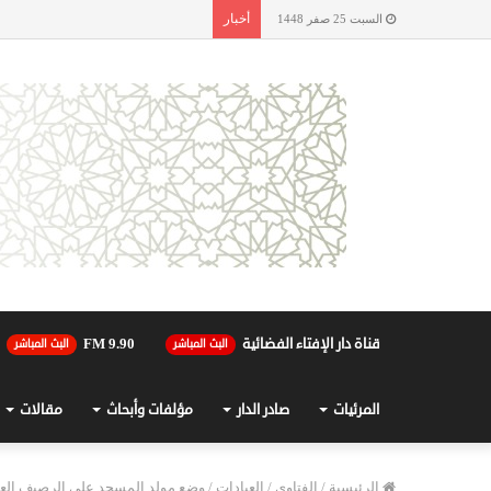
أخبار
السبت 25 صفر 1448
قناة دار الإفتاء الفضائية
90.FM 9
البث المباشر
البث المباشر
المرئيات
صادر الدار
مؤلفات وأبحاث
مقالات
الرئيسية
/
الفتاوى
/
العبادات
/
وضع مولد المسجد على الرصيف العا