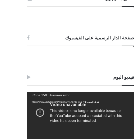
صفحة الدار الرسمية على الفيسبوك
فيديو اليوم
مشغل
Code 150: Unknown error.
الفيديو
تنزيل الملف: https://www.youtube.com/watch?v=FJdj7tk_7jI&_=1