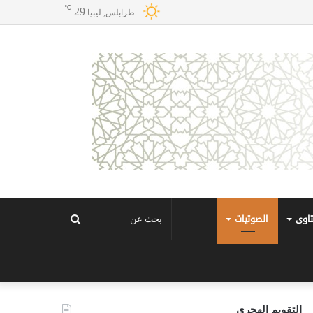
℃
29
طرابلس, ليبيا
تاوى
الصوتيات
بحث
عن
التقويم الهجري