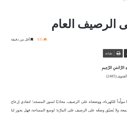
 الرصيف العام
635
أقل من دقيقة
طباعة
 الرَّحْمَنِ الرَّحِيمِ
توى (2485)
مولِّداً للكهرباء، ووضعناه على الرصيف، محاذيًا لسور المسجد؛ لتفادي إزعاج
ة، ولا يُضيّق وضعُه على الرصيف على المارّة؛ لوسع المساحة، فهل يجوز لنا