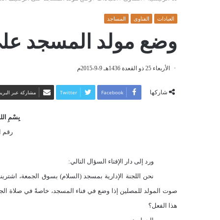
العبادات
الفتاوى
المساجد
وضع مولد المسجد على
الأربعاء 25 ذو القعدة 1436هـ 9-9-2015م
شاركها
Facebook
Twitter
مشاركة عبر البريد
بِسْمِ اللهِ
رقم الف
ورد إلى دار الإفتاء السؤال التالي:
نحن اللجنة الإدارية بمسجد (السلام) بسوق الجمعة، اشترينا 
صوت المولد للمصلين إذا وضع في فناء المسجد، خاصةً في صلاة الجمع
هذا الفعل؟