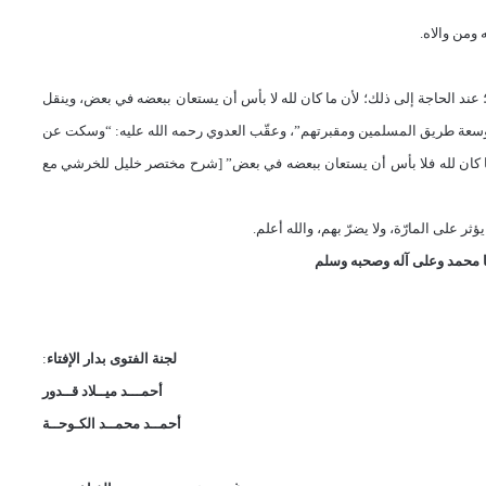
ومن والاه.
ند الحاجة إلى ذلك؛ لأن ما كان لله لا بأس أن يستعان ببعضه في بعض، وينقل
سعة طريق المسلمين ومقبرتهم”، وعقّب العدوي رحمه الله عليه: “وسكت عن
 كان لله فلا بأس أن يستعان ببعضه في بعض” [شرح مختصر خليل للخرشي مع
ر على المارّة، ولا يضرّ بهم، والله أعلم.
 محمد وعلى آله وصحبه وسلم
لجنة الفتوى بدار الإفتاء
:
أحمـــد ميــلاد قــدور
أحمــد محمــد الكـوحــة