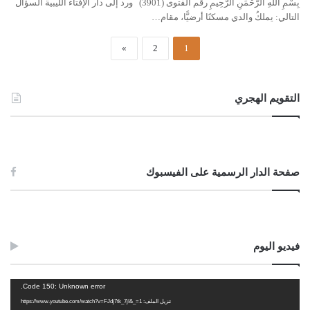
بِسْمِ اللهِ الرَّحْمَنِ الرَّحِيمِ رقم الفتوى (3901) ورد إلى دار الإفتاء الليبية السؤال
التالي: يملكُ والدي مسكنًا أرضيًّا، مقام…
»
2
1
التقويم الهجري
صفحة الدار الرسمية على الفيسبوك
فيديو اليوم
مشغل
Code 150: Unknown error.
الفيديو
تنزيل الملف: https://www.youtube.com/watch?v=FJdj7tk_7jI&_=1