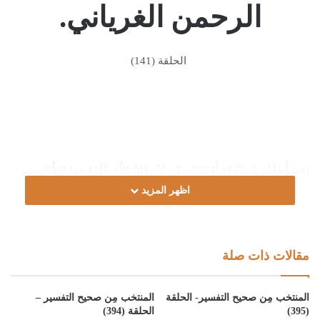
الرحمن الغرياني.
الحلقة (141)
(وَمَا أَنفَقْتُم مِّن نَّفَقَةٍ أَوْ نَذَرْتُم مِّن نَّذْرٍ فَإِنَّ اللَّهَ يَعْلَمُهُ وَمَا لِلظَّالِمِينَ
مِنْ أَنصَارٍ إِن تُبْدُوا الصَّدَقَاتِ فَنِعِمَّا هِيَ وَإِن تُخْفُوهَا وَتُؤْتُوهَا الْفُقَرَاءَ
اظهر المزيد
فَهُوَ خَيْرٌ لَّكُمْ وَيُكَفِّرُ عَنكُم مِّن سَيِّئَاتِكُمْ وَاللَّهُ بِمَا تَعْمَلُونَ خَبِيرٌ)
[البقرة:270-271].
مقالات ذات صلة
المنتخب مِن صحيح التفسير- الحلقة
المنتخب مِن صحيح التفسير –
(395)
الحلقة (394)