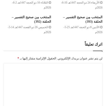
الأربعاء 24 ذو الحجة 1447هـ 10-6-
الثلاثاء 16 ذو الحجة 1447هـ 2-6-
)
[1]
(
(
وَمَا أَنْفَقْتُمْ مِنْ نَفَقَةٍ أَوْ نَذَرْتُمْ مِنْ نَذْرٍ
)
أي: كلّ إنفاق أنفقتموه،
2026م
2026م
وكل نذر نذرتموه، أيًّا كان نوعُه وكانت صورته؛ المشروع منه وغير
المنتخب مِن صحيح التفسير –
المنتخب مِن صحيح التفسير –
المشروع، قليلًا أو كثيرًا، خالصًا أو مشوبًا برياء، في سبيل الله أو في
الحلقة (393)
الحلقة (392)
معصية، كل ما أنفقتموه من ذلك (
فَإِنَّ اللهَ يَعْلَمُهُ
) يعلم مقداره، ويعلم
الأثنين 8 ذو الحجة 1447هـ 25-5-
الخميس 26 ذو القعدة 1447هـ 14-5-
طاعتكم فيه وعصيانكم، وهداه وضلاله، فيجازي عليه أصحابه بما
2026م
2026م
يستحقون، وكون الله يعلمُه لا شك فيه، ولا يحتاج إلى تأكيد، فهو إخبارٌ
مستعملٌ في لازمه، وهو التخويف من الانحراف بالنذر وبالإنفاق إلى
اترك تعليقاً
غير المشروع، بصرف المال في غير وجهه (
وَمَا
لِلظَّالِمِينَ
مِنْ أَنْصَارٍ)
ليس للمتجاوزين الحدّ في الإنفاق وفي النذر أو في غيرهما مَن
لن يتم نشر عنوان بريدك الإلكتروني.
الحقول الإلزامية مشار إليها بـ
*
يحمونهم، ويدفعون عنهم العذاب، فإن قيل: نفي الأنصار بصورة الجمع
لا يستوجب نفي الناصر الواحد لهم، قيل: جاء جمعا لمقابلته بالجمع
(الظالمين)، ومقابلة الجمع بالجمع تقتضي القسمة آحادًا، فيؤول الأمر
إلى أنه لا نصرة لظالم البتة، والنذر إلزام النفس بشيء من القرب
والطاعات، مالية أو بدنية، كأن يقول الناذر: لله عليَّ أن أفعل كذا، وهو
عبادة لا تكون إلا خالصة لله، لا يشرك فيها غيره، وهو من أعظم
القربات، وقد أثنى الله على الموفين بالنذر، فقال: (يُوفُونَ بِالنَّذْرِ
)
[2]
(
وَيَخَافُونَ يَوْمًا كَانَ شَرُّهُ مُسْتَطِيرًا)
، والنذر يتنوع إلى: مطلق، وهو