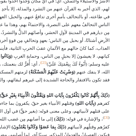
الأسْرُ والاستيلاءُ والتمكّن، أي: في أيِّ مكان وُجدوا أُخذوا بق
لهم، الذي أخبر به القرآن عنهم من التشرد والمذلة، إلا بأحدِ
في طاعته، أو بالتحالف بأممٍ أخرى تدافعُ عنهم، والحبل: العهد، 
الناسِ التحالفُ معهم على النصرة، والاحتماءُ بهم، وهذا ما علي
مِن ديارهم في المدينةِ لأولِ الحشر، وأصابَهم الذلُّ والتشردُ، 
الأرضِ أشتاتًا، أو بحبل مِن الناس؛ بعهدٍ وتحالفٍ مِن قوةٍ أخ
العذاب، كما كانَ حالهم مع الألمانِ عقبَ الحربِ الثانية، فأ
كيانهم، لا يعيشونَ إلا بحبلٍ مِن الناس، وحمايةِ الغربِ
(وَبَاءُوا
([2])
عليه وسلم: (أَبُوءُ لَكَ بِنِعْمَتِكَ عَلَيَّ)
، أي: أُقرُّ لك بنعمتك
الله، لا ينفك عنهم
(وَضُرِبَتْ عَلَيْهِمُ الْمَسْكَنَةُ)
لزمتهم المسكنة،
فقد تكون بالافتقار والحاجة الشديدة إلى غيرهم لبقائهم، والح
(ذَٰلِكَ بِأَنَّهُمْ كَانُوا يَكْفُرُونَ بِآيَاتِ اللهِ وَيَقْتُلُونَ الْأَنبِيَاءَ بِغَيْرِ حَقٍّ)
كفرهم
(بِآيَاتِ اللهِ)
وقتلهم الأنبياء بغير حقّ، يكفرونَ بما جاء
على قتلهم لأنبيائهم، وعلى معنى قوله: (بغير حقٍّ) في أول السورة، وفي
)
[3]
(
، والإشارة في قوله:
(ذَلِكَ)
إلى ما أصابهم مِن غضب الله،
كفرُهم وقتلُهم لأنبيائهم
(ذَلِكَ بِمَا عَصَوْا وَكَانُوا يَعْتَدُونَ)
الإشارة
فيكون العصيانُ والعدوانُ المذكور سببًا آخر لما أصابهم، مضافًا