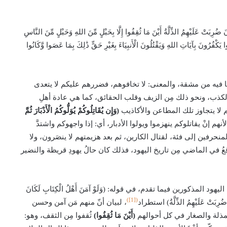
نَ ضُرِبَتْ عَلَيْهِمُ الذِّلَّةُ أَيْنَ مَا ثُقِفُوا إِلَّا بِحَبْلٍ مِّنَ اللهِ وَحَبْلٍ مِّنَ النَّاسِ
 يَكْفُرُونَ بِآيَاتِ اللهِ وَيَقْتُلُونَ الْأَنبِيَاءَ بِغَيْرِ حَقٍّ ذَٰلِكَ بِمَا عَصَوا وَّكَانُوا
ما فيه من مشقة، والمعنى: لا تخافوهم، فضررهم عليكم لا يتعدى
كذب، ونحو ذلك مِن الزيف وقلب الحقائق، كما هي عادة أهلِ
 لا يتجاوز تلك المطاعن والأكاذيب
(وَإِن يُقَاتِلُوكُمْ يُوَلُّوكُمُ الْأَدْبَارَ ثُمَّ
م إنْ يقاتلوكم ينهزموا ويولوا الأدبار، أي: إذا واجهوكم واشتدَّ
 المنحرفين إلى فئة، لقتال الكارين، ثم بعد هزيمتهم لا ينصَرون، ولا
قعُ في الماضي مِن تاريخ اليهود، فذلك كان حالُ يهودِ قريظة والنضير
د المذكورين فيما تقدم، في قوله: (وَلَوْ آمَنَ أَهْلُ الْكِتَابِ لَكَانَ
([1])
رِبَتْ عَلَيْهِمُ الذِّلَّةُ) استطراد
، لبيان أنّ منهم مَن آمن وحسن
مذلة والصغار في كل أحوالهم
(أَيْنَ مَا ثُقِفُوا)
ثُقفوا مِن الثقف، وهو: