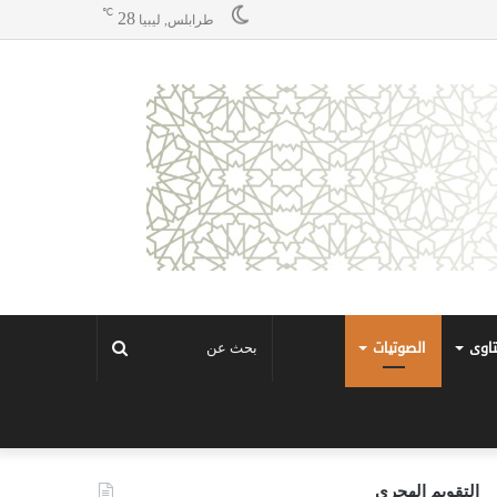
℃
28
طرابلس, ليبيا
تاوى
الصوتيات
بحث
عن
التقويم الهجري