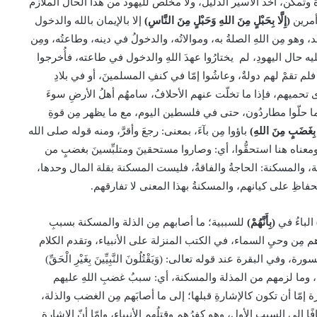
وة وتمكّن، أخْذَ الأسير الذليل، ولا مخلَص لليهود من هذا الحال الملازم
 أمرين
(إِلَّا بِحَبْلٍ مِنَ اللهِ وَحَبْلٍ مِنَ النَّاسِ)
إلا بالإيمان بالله والدخول
وهو مِن اللهِ الصلةُ به، وموالاتُه، والدخولُ في دينه، وطاعتُه، ومِن
ه حال اليهودِ، لم يختارُوا عهدَ اللهِ والدخول في طاعته، فأُخرجوا
فلم تقمْ لهم دولةٌ، وعاشُوا إمّا في كنفِ المسلمينَ، أو في بلادِ
رى تحميهم، فإذا ما تخلّت عنهم الأحلافُ، سامهُم أهلُ الأرضِ سوءَ
ينما حلّوا مطاردُون، حتى في فلسطين اليوم، مع ما يظهر مِن قوةِ
 بِغَضَبٍ مِنَ اللهِ)
باؤوا مِن بآءَ، بمعنى: رجعَ وأقرَّ، ومنه قوله صلى الله
، ومعناه هنا استحقُّوا، أي: وصاروا مستحقينَ ومتلبِّسينَ بغضبٍ من
 والمسكنة: الحاجةُ والفاقةُ، فليست المسكنة بقلة المال وحدها،
فاظِ على كيانهم، والمسكنةُ بهذا المعنى لا تفارقهم.
الباءُ في
(بِأَنَّهُمْ)
للسببية؛ ما أصابهم مِن الذلة والمسكنة بسببِ
هم مِن وحيِ السماء، في الكتب المنزلة على الأنبياء، وتقدم الكلام
 البقرة عند قوله تعالى: (وَيَقْتُلُونَ النَّبِيِّينَ بِغَيْرِ الْحَقِّ)
 وما لزمهم من المذلة والمسكنة، أي: سببُ غضبِ اللهِ عليهم
 إمّا أن تكون كالإشارةِ قبلها؛ إلى ما أصابَهم مِن الغضب والذلة،
 إلى السبب الأول، وهو كفرُهم وقتلُهم الأنبياء، وإمّا أنّ الإشارة