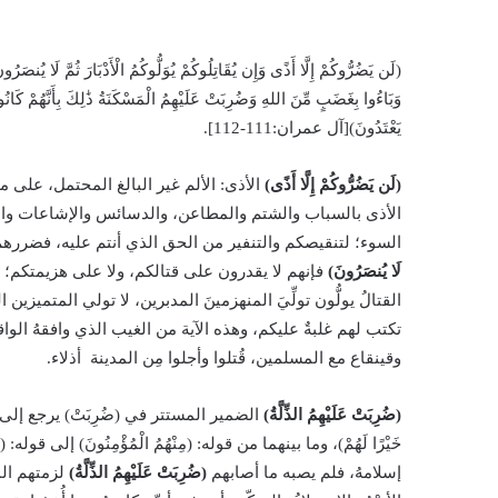
(لَن يَضُرُّوكُمْ إِلَّا أَذًى وَإِن يُقَاتِلُوكُمْ يُوَلُّوكُمُ الْأَدْبَارَ ثُمَّ لَا يُنصَرُو
وَبَاءُوا بِغَضَبٍ مِّنَ اللهِ وَضُرِبَتْ عَلَيْهِمُ الْمَسْكَنَةُ ذَٰلِكَ بِأَنَّهُمْ كَانُوا
يَعْتَدُونَ)[آل عمران:111-112].
(لَن يَضُرُّوكُمْ إِلَّا أَذًى)
الأذى: الألم غير البالغ المحتمل، على 
الأذى بالسباب والشتم والمطاعن، والدسائس والإشاعات وال
السوء؛ لتنقيصكم والتنفير من الحق الذي أنتم عليه، فضررهم
لَا يُنصَرُونَ)
فإنهم لا يقدرون على قتالكم، ولا على هزيمتكم؛ لأنه
القتالُ يولُّون تولِّيَ المنهزمينَ المدبرين، لا تولي المتميزين
تكتب لهم غلبةٌ عليكم، وهذه الآية من الغيب الذي وافقهُ الوا
وقينقاع مع المسلمين، قُتلوا وأجلوا مِن المدينة أذلاء.
(ضُرِبَتْ عَلَيْهِمُ الذِّلَّةُ)
الضمير المستتر في (ضُرِبَتْ) يرجع إلى اليهو
خَيْرًا لَهُمْ)، وما بينهما من قوله: (مِنْهُمُ الْمُؤْمِنُونَ) إلى قوله: (ضُ
إسلامهُ، فلم يصبه ما أصابهم
(ضُرِبَتْ عَلَيْهِمُ الذِّلَّةُ)
لزمتهم ال