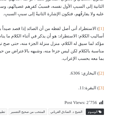
الثانية إلى السببِ الأول نفسه، فسببُ كفرِهم عصيانُهم، وسببُ
عليه ولا يفارقُهم، فتكون الإشارة الثانيةُ إلى سببِ السببِ.
[1]
) الاستطراد أتى أصل لفظه من أن الصائد إذا قصد صيداً
أساليب الكلام: الاستطراد: هو أن يذكر في أثناء الكلام ما ين
مؤكد لما سيق له الكلام، منزل منزلة الجزء منه، حتى صح توسط
مناسبة بالكلام لكن ليس جزءا منه، وشبهه بالاعتراض من حيث
بما معه بحسب الإعراب.
[2]
) البخاري: 6306.
[3]
) البقرة:11.
Post Views:
2٬756
الوسوم
الشيخ د. الصادق الغرياني
المنتخب من صحيح التفسير
تطبيق