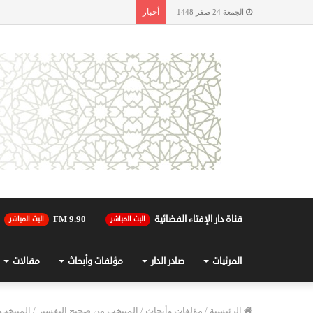
أخبار
الجمعة 24 صفر 1448
قناة دار الإفتاء الفضائية
90.FM 9
البث المباشر
البث المباشر
المرئيات
صادر الدار
مؤلفات وأبحاث
مقالات
الرئيسية
/
مؤلفات وأبحاث
/
المنتخب من صحيح التفسير
/
المنتخب م