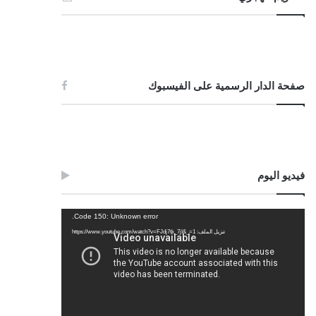
صفحة الدار الرسمية على الفيسبوك
فيديو اليوم
مشغل
Code 150: Unknown error.
الفيديو
تنزيل الملف: https://www.youtube.com/watch?v=FJdj7tk_7jI&_=1