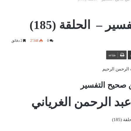
ر – الحلقة (185)
0
2٬348
2 دقائق
طباعة
 الرحمن الرحيم
 صحيح التفسير
بد الرحمن الغرياني
قة (185)