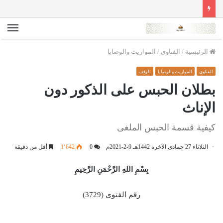
الق
الرئيسية
/
الفتاوى
/
المواريث والوصايا
الفتاوى
المواريث والوصايا
الوقف
بطلان الحبس على الذكور دون
الإناث
كيفية قسمة الحبس الملغى
الثلاثاء 27 جمادى الآخرة 1442هـ 9-2-2021م
0
1٬642
أقل من دقيقة
بِسْمِ اللهِ الرَّحْمَنِ الرَّحِيمِ
رقم الفتوى (3729)