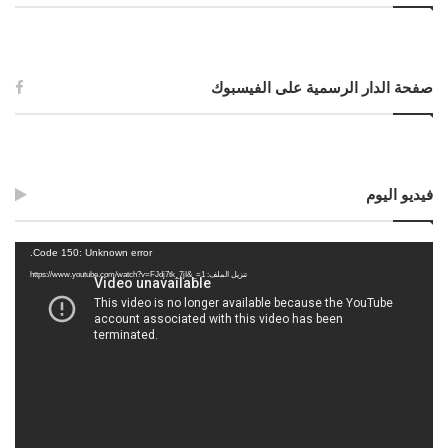
صفحة الدار الرسمية على الفيسبوك
فيديو اليوم
مشغل
Code 150: Unknown error.
الفيديو
تنزيل الملف: https://www.youtube.com/watch?v=FJdj7tk_7jI&_=1