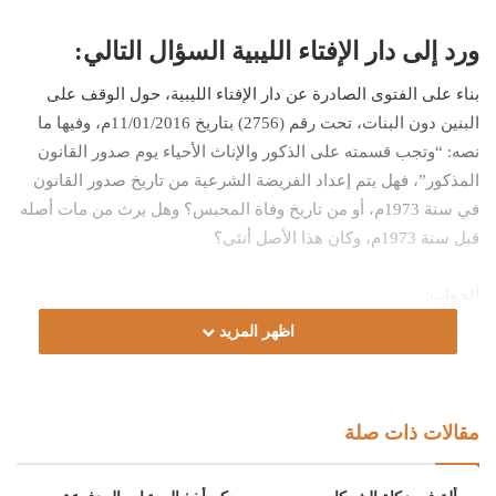
ورد إلى دار الإفتاء الليبية السؤال التالي:
بناء على الفتوى الصادرة عن دار الإفتاء الليبية، حول الوقف على
البنين دون البنات، تحت رقم (2756) بتاريخ 11/01/2016م، وفيها ما
نصه: “وتجب قسمته على الذكور والإناث الأحياء يوم صدور القانون
المذكور”، فهل يتم إعداد الفريضة الشرعية من تاريخ صدور القانون
في سنة 1973م، أو من تاريخ وفاة المحبس؟ وهل يرث من مات أصله
قبل سنة 1973م، وكان هذا الأصل أنثى؟
الجواب:
اظهر المزيد
الحمد لله، والصلاة والسلام على رسول الله، وعلى آله وصحبه ومن
والاه.
مقالات ذات صلة
أما بعد:
فإن الحبس على الذكور والإناث – المحكومَ ببطلانه – يُقْسَمُ على