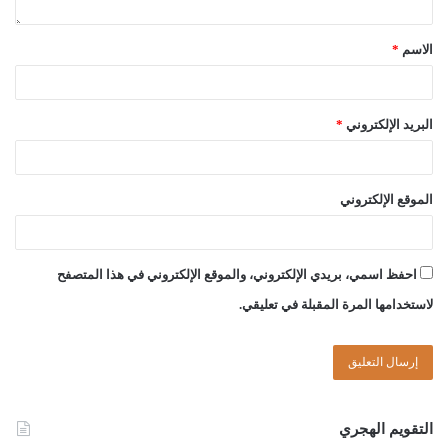
أحمد ميلاد قدور
الاسم
*
حسن سالم الشريف
البريد الإلكتروني
*
الصادق بن عبد الرحمن الغرياني
الموقع الإلكتروني
مفتي عام ليبيا
03/ جمادى الأولى/ 1440هـ
احفظ اسمي، بريدي الإلكتروني، والموقع الإلكتروني في هذا المتصفح
لاستخدامها المرة المقبلة في تعليقي.
09/ 01/ 2019م
Post Views:
2٬302
الوسوم
الميراث
الوقف
حبس على الذكور
قسمة
التقويم الهجري