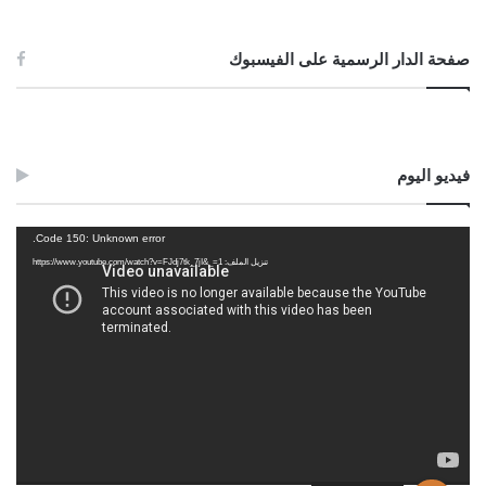
05//جمادى الأولى//1447هـ
صفحة الدار الرسمية على الفيسبوك
27//10//2025م
Post Views:
747
الوسوم
الطلاق
المعلق عليه
تعليق
ثلاثا
حصول
فيديو اليوم
مشغل
Code 150: Unknown error.
الفيديو
تنزيل الملف: https://www.youtube.com/watch?v=FJdj7tk_7jI&_=1