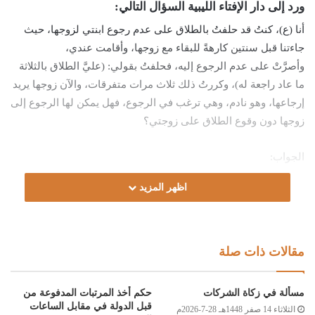
ورد إلى دار الإفتاء الليبية السؤال التالي:
أنا (ع)، كنتُ قد حلفتُ بالطلاق على عدم رجوع ابنتي لزوجها، حيث
جاءتنا قبل سنتين كارهةً للبقاء مع زوجها، وأقامت عندي،
وأصرَّتْ على عدم الرجوع إليه، فحلفتُ بقولي: (عليَّ الطلاق بالثلاثة
ما عاد راجعة له)، وكررتُ ذلك ثلاث مرات متفرقات، والآن زوجها يريد
إرجاعها، وهو نادم، وهي ترغب في الرجوع، فهل يمكن لها الرجوع إلى
زوجها دون وقوع الطلاق على زوجتي؟
الجواب:
اظهر المزيد
الحمد لله، والصلاة والسلام على رسول الله، وعلى آله وصحبه ومن
والاه.
أما بعد:
مقالات ذات صلة
فإنَّ الحلفَ بالطلاق منهي عنه، وهو مِن أَيْمانِ الفُسَّاق، التي تقدحُ في
مسألة في زكاة الشركات
حكم أخذ المرتبات المدفوعة من
المروءةِ والشهادة، والمسلمُ لا يحلف إلَّا باللهِ تعالى؛ لقول
قبل الدولة في مقابل الساعات
الثلاثاء 14 صفر 1448هـ 28-7-2026م