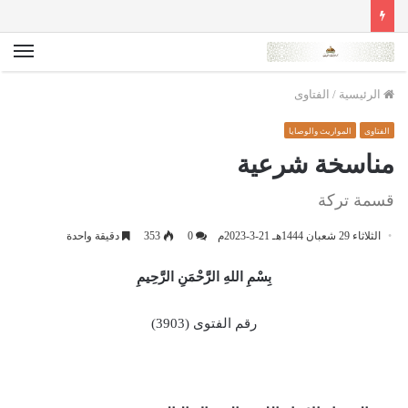
الق
الرئيسية
/
الفتاوى
الفتاوى
المواريث والوصايا
مناسخة شرعية
قسمة تركة
الثلاثاء 29 شعبان 1444هـ 21-3-2023م
0
353
دقيقة واحدة
بِسْمِ اللهِ الرَّحْمَنِ الرَّحِيمِ
رقم الفتوى (3903)