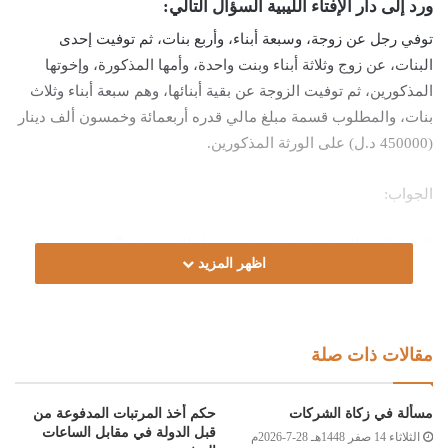
ورد إلى دار الإفتاء الليبية السؤال التالي:
توفي رجل عن زوجة، وسبعة أبناء، وأربع بنات، ثم توفيت إحدى
البنات، عن زوج وثلاثة أبناء وبنت واحدة، وأمها المذكورة، وإخوتها
المذكورين، ثم توفيت الزوجة عن بقية أبنائها، وهم سبعة أبناء وثلاث
بنات، والمطلوب قسمة مبلغ مالي قدره أربعمائة وخمسون ألف دينار
(450000 د.ل) على الورثة المذكورين.
الجواب:
الحمد لله، والصلاة والسلام على رسول الله، وعلى آله وصحبه ومن
اظهر المزيد
والاه.
أما بعد:
مقالات ذات صلة
فإن كان الورثة محصورين في من ذكر، فقد انتهت الفريضة الشرعية
بعد إجراء المناسخة عليها إلى (29376) سهماً، يعود منها لكل واحد
مسألة في زكاة الشركات
حكم أخذ المرتبات المدفوعة من
من أبناء المتوفى الأول السبعة (3316) سهما، ويعود منها لكل واحدة
قبل الدولة في مقابل الساعات
الثلاثاء 14 صفر 1448هـ 28-7-2026م