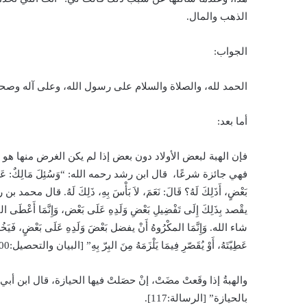
الذهب والمال.
الجواب:
الحمد لله، والصلاة والسلام على رسول الله، وعلى آله وصحب
أما بعد:
فإن الهبة لبعض الأولاد دون بعض إذا لم يكن الغرض منها هو الإ
فهي جائزة شرعًا، قال ابن رشد رحمه الله: “وَسُئِلَ مَالِكٌ: عَنِ الرَّجُلِ يَكُ
بَعْضٍ، أَذَلِكَ لَهُ؟ قَالَ: نَعَمَ، لاَ بَأْسَ بِهِ، ذَلِكَ لَهُ. قال محمد بن رشد: إ
يقْصد بِذَلِكَ إِلَى تَفْضِيلِ بَعْضِ وَلَدِهِ عَلَى بَعْض، وَإِنَّمَا
شاء الله. وَإِنَّمَا المكْرُوهُ أَنْ يفضل بَعْضَ وَلَدِهِ عَلَى بَعْضٍ، فَيَخُصّه بِ
عَطِيّتَهُ، أَوْ يُقَصّرِ فِيمَا يَلْزَمَهُ مِنَ البِرّ بِهِ” [البيان والتحصيل:13/400].
والهبةُ إذا وقَعتْ مضَتْ، إنْ حصَلتْ فيها الحيازة، قال ابن أب
بالحيازة” [الرسالة:117].