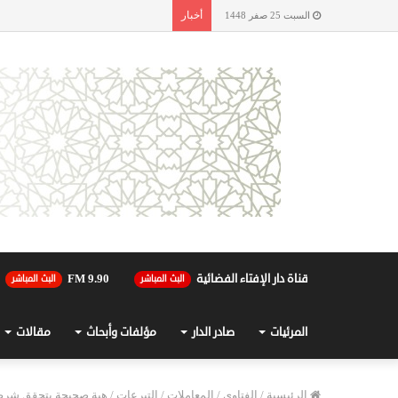
أخبار
السبت 25 صفر 1448
قناة دار الإفتاء الفضائية
90.FM 9
البث المباشر
البث المباشر
المرئيات
صادر الدار
مؤلفات وأبحاث
مقالات
الرئيسية
/
الفتاوى
/
المعاملات
/
التبرعات
/
هبة صحيحة بتحقق شرط