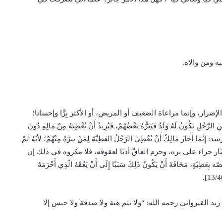
ه ومن والاه.
ضرار، وإنما مراعاة الضعيف أو المريض، أو الأكثر بِرًّا وإحسانا؛
ونُ لَهُ وَلَدٌ فَيَبَرُّهُ بَعْضُهُمْ، فَيُرِيدُ أَنْ يُعْطِيَهُ مِنْ مَالِهِ دُونَ
ِنَّمَا أَجَازَ مَالِكٌ أَنْ يُعْطِيَ الرَّجُلُ العَطِيَّةَ لِمَنْ يبرّهُ مِنْهُمْ؛ لأنَّهُ لَمْ
 أَعْطَى البَار جزاء على بره، وحرم العاقَّ أدبًا لعقوقه، فلا مكروه في ذلك إن
عَطِيّةٍ، مَخَافَةَ أَنْ يَكُونُ ذَلِكَ سَبَبًا إِلَى أَنْ يَعُقّهُ الّذِي أَحْرَمَهُ
ي زيد القيرواني رحمه الله: “ولا تتم هبة ولا صدقة ولا حبس إلا