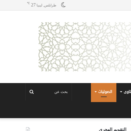
℃
27
طرابلس, ليبيا
تاوى
الصوتيات
بحث
عن
التقويم الهجري