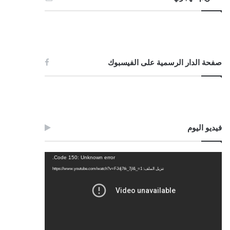
صفحة الدار الرسمية على الفيسبوك
فيديو اليوم
مشغل
Code 150: Unknown error.
الفيديو
تنزيل الملف: https://www.youtube.com/watch?v=FJdj7tk_7jI&_=1