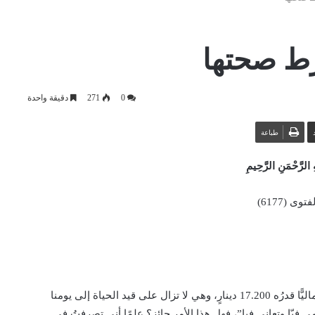
ط صحتها
0
271
دقيقة واحدة
طباعة
 الرَّحْمَنِ الرَّحِيمِ
وى (6177)
أعطتني والدتي منذ قرابة سنةٍ ذهبًا وزنُه 118 جرامًا، ومبلغًا ماليًّا قدرُه 17.200 دينارٍ، وهي لا تزال على قيد الحياة إلى يومنا
يّا وتعاني فيا”، فهل هذا الأمر جائز؟ علمًا أني تصرفتُ في