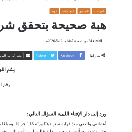
التبرعات
الفتاوى
المعاملات
الهبة
هبة صحيحة بتحقق شر
الثلاثاء 24 ذو القعدة 1447هـ 12-5-2026م
شاركها
Facebook
Twitter
مشاركة عبر البريد
بِسْمِ اللهِ
رقم الفت
ورد إلى دار الإفتاء الليبية السؤال التالي:
هذا، وعندما سألتها عن سبب ذلك قالت لي: “أنت اللي تخدمي ف