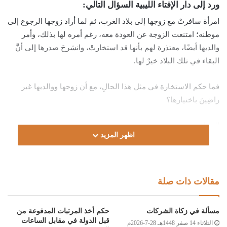
ورد إلى دار الإفتاء الليبية السؤال التالي:
امرأة سافرتْ مع زوجها إلى بلاد الغرب، ثم لما أراد زوجها الرجوع إلى
موطنه؛ امتنعت الزوجة عن العودة معه، رغم أمره لها بذلك، وأمر
والديها أيضًا، معتذرة لهم بأنها قد استخارتْ، وانشرحَ صدرها إلى أنَّ
البقاء في تلك البلاد خيرٌ لها.
فما حكم الاستخارة في مثل هذا الحالِ، مع أن زوجها ووالديها غير
راضِينَ باختيارها؟
الجواب:
اظهر المزيد
الحمد لله، والصلاة والسلام على رسول الله، وعلى آله وصحبه ومن
والاه.
مقالات ذات صلة
أما بعد:
مسألة في زكاة الشركات
حكم أخذ المرتبات المدفوعة من
فإنّ الاستخارةَ مرغّبٌ فيها شرعًا، فقد كان النبي صلى الله عليه
قبل الدولة في مقابل الساعات
الثلاثاء 14 صفر 1448هـ 28-7-2026م