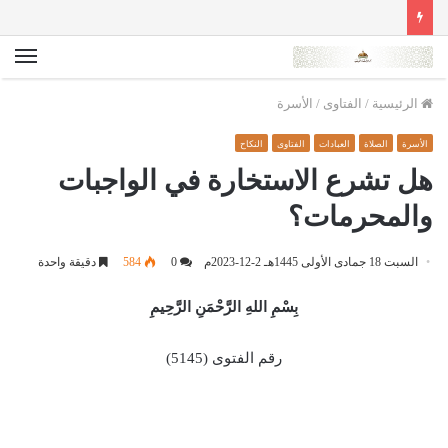
الق
الرئيسية
/
الفتاوى
/
الأسرة
الأسرة
الصلاة
العبادات
الفتاوى
النكاح
هل تشرع الاستخارة في الواجبات
والمحرمات؟
السبت 18 جمادى الأولى 1445هـ 2-12-2023م
0
584
دقيقة واحدة
بِسْمِ اللهِ الرَّحْمَنِ الرَّحِيمِ
رقم الفتوى (5145)