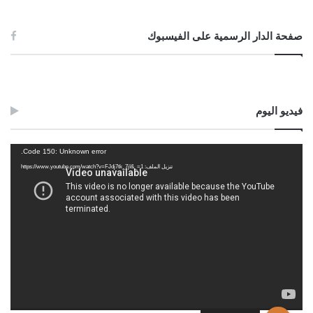
عبد الرحمن حسين قدوع
صفحة الدار الرسمية على الفيسبوك
أحمد ميلاد قدور
فيديو اليوم
الصادق بن عبد الرحمن الغرياني
مفتي عام ليبيا
مشغل
Code 150: Unknown error.
الفيديو
تنزيل الملف: https://www.youtube.com/watch?v=FJdj7tk_7jI&_=1
08//ربيع الآخر//1443هـ
14//11//2021م
Post Views:
1٬264
الوسوم
السكران
الطافح
العقل
المكره
المميز
النشوان
طلاق