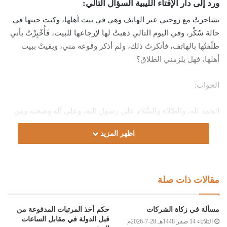
ورد إلى دار الإفتاء الليبية السؤال التالي:
تشاجرتُ مع زوجتي عبر الهاتف وهي في بيت أهلها، وكنت حينها في
حالة سُكْر، وفي اليوم التالي ذهبتُ لها لإرجاعها للبيت، فَأُخْبِرْتُ بأني
طلّقتُها بالهاتف، فأنكرتُ ذلك، ولم أذكر وقوعه مني، وبقيتْ ببيت
أهلها، فهل يلزمني الطلاق؟
الجواب:
الحمد لله، والصَّلاة والسَّلام على رسول الله، وعلى آله وصحبه ومن
والاه.
اظهر المزيد
أما بعد:
فطلاقُ السكران في حال غياب عقله إنْ كان فيه نوع تمييز، وهو ما
مقالات ذات صلة
يسمى بالسكران المختلط، لازمٌ له، وإن كان السكران لا تمييز له، لا
يدرك شيئا ولا يعرف السماء من الأرض، ويسمى بـالسكران الطافح،
مسألة في زكاة الشركات
حكم أخذ المرتبات المدفوعة من
فهذا كالمجنون، طلاقه غير واقع؛ لقول النبي صلى الله عليه وسلم:
قبل الدولة في مقابل الساعات
الثلاثاء 14 صفر 1448هـ 28-7-2026م