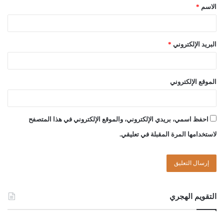
الاسم
*
قد صدر منه طلاق؛ فلا يلزمه الطلاق، ولكنه آثم مستوجب لغضب الله،
بارتكابه كبيرة من كبائر الذنوب، وهي إدخال السُكر على نفسه، الذي
بسببه أوقع الطلاق على زوجته، فعليه أن يتوب من هذه الكبيرة، ولا
البريد الإلكتروني
*
يجعل عدم وقوع الطلاق عليه، تسهيلا له بأن يعود إلى السكر مرة
أخرى حيث لم يقع طلاقه هذه المرة، أما إن كان وقت وقوع الطلاق
يعي ما يقول، ويعرف أنه يطلق زوجته في ذلك الوقت، فطلاقه لازم،
الموقع الإلكتروني
ويُسأل كم مرة طلق زوجته قبل هذه التطليقة، بحيث يحكم له بصحة
ترجيعها، أم لا، والله أعلم.
احفظ اسمي، بريدي الإلكتروني، والموقع الإلكتروني في هذا المتصفح
وصلَّى الله على سيّدنا محمَّد وعلى آله وصحبه وسلَّم
لاستخدامها المرة المقبلة في تعليقي.
التقويم الهجري
لجنة الفتوى بدار الإفتاء: